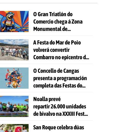
O Gran Triatlón do
Comercio chega á Zona
Monumental de
Pontevedra
A Festa do Mar de Poio
volverá convertir
Combarro no epicentro da
cultura mariñeira
O Concello de Cangas
presenta a programación
completa das Festas do
Cristo 2026
Noalla prevé
repartir 26.000 unidades
de bivalvo na XXXIII Festa
da Ostra
San Roque celebra dúas