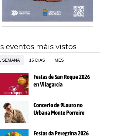
s eventos máis vistos
1 SEMANA
15 DÍAS
MES
Festas de San Roque 2026
en Vilagarcía
Concerto de 9Louro no
Urbana Monte Porreiro
Festas da Peregrina 2026