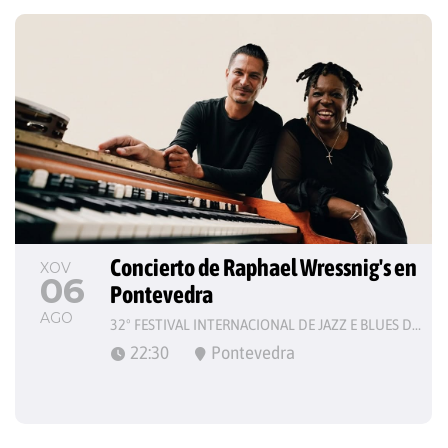
Concierto de Raphael Wressnig's en 
XOV
06
Pontevedra
AGO
32º FESTIVAL INTERNACIONAL DE JAZZ E BLUES DE PONTEVEDRA
22:30
Pontevedra