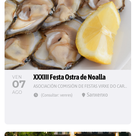
XXXIII Festa Ostra de Noalla
VEN
07
ASOCIACIÓN COMISIÓN DE FESTAS VIRXE DO CARME
AGO
Sanxenxo
(Consultar: venres)