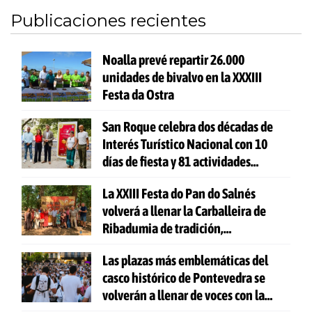
Publicaciones recientes
Noalla prevé repartir 26.000
unidades de bivalvo en la XXXIII
Festa da Ostra
San Roque celebra dos décadas de
Interés Turístico Nacional con 10
días de fiesta y 81 actividades
gratuitas
La XXIII Festa do Pan do Salnés
volverá a llenar la Carballeira de
Ribadumia de tradición,
gastronomía y actividades para
Las plazas más emblemáticas del
todas las edades
casco histórico de Pontevedra se
volverán a llenar de voces con la