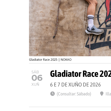
Gladiator Race 2025 | NOKAO
Gladiator Race 20
SÁB
06
6 E 7 DE XUÑO DE 2026
XUÑ
(Consultar: Sábado)
Ill