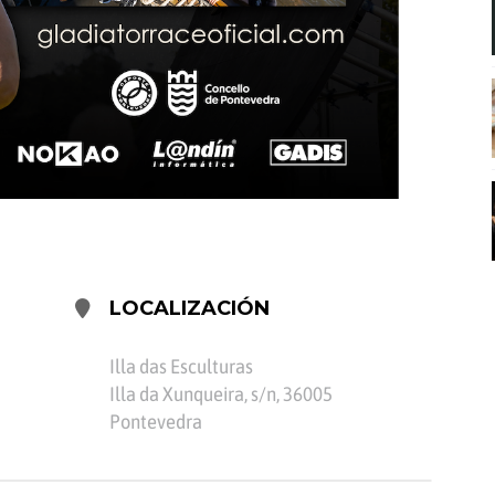
LOCALIZACIÓN
Illa das Esculturas
Illa da Xunqueira, s/n, 36005
Pontevedra