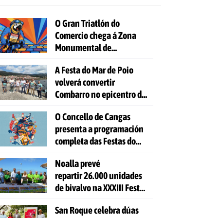
O Gran Triatlón do
Comercio chega á Zona
Monumental de
Pontevedra
A Festa do Mar de Poio
volverá convertir
Combarro no epicentro da
cultura mariñeira
O Concello de Cangas
presenta a programación
completa das Festas do
Cristo 2026
Noalla prevé
repartir 26.000 unidades
de bivalvo na XXXIII Festa
da Ostra
San Roque celebra dúas