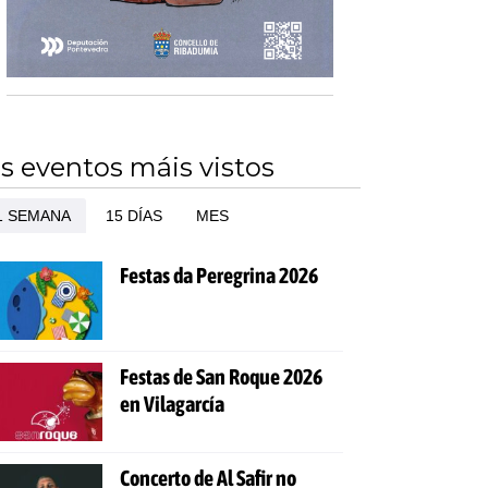
s eventos máis vistos
1 SEMANA
15 DÍAS
MES
Festas da Peregrina 2026
Festas de San Roque 2026
en Vilagarcía
Concerto de Al Safir no