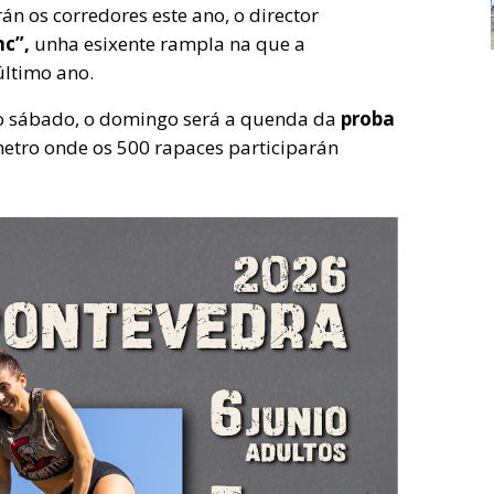
án os corredores este ano, o director
c”,
unha esixente rampla na que a
último ano.
do sábado, o domingo será a quenda da
proba
metro onde os 500 rapaces participarán