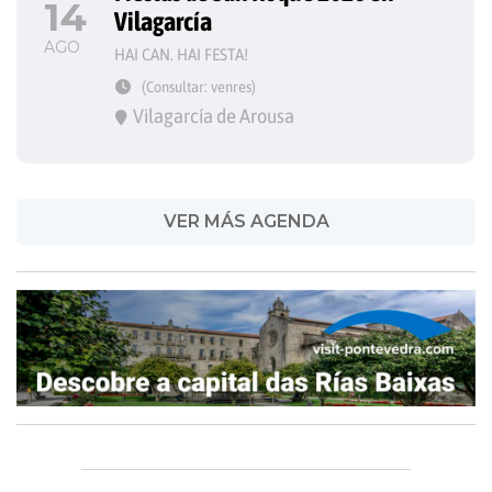
14
Vilagarcía
AGO
HAI CAN. HAI FESTA!
(Consultar: venres)
Vilagarcía de Arousa
VER MÁS AGENDA