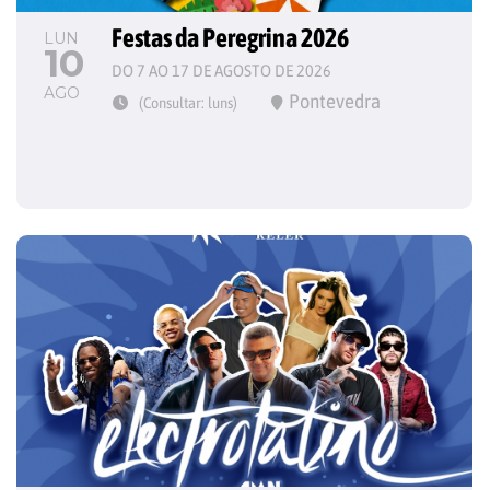
Festas da Peregrina 2026
LUN
10
DO 7 AO 17 DE AGOSTO DE 2026
AGO
Pontevedra
(Consultar: luns)