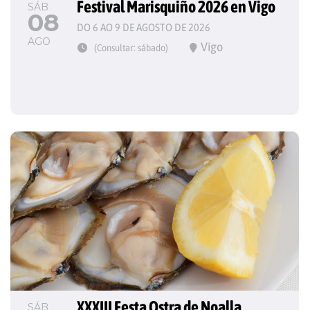
Festival Marisquiño 2026 en Vigo
SÁB
08
DO 6 AO 9 DE AGOSTO DE 2026
AGO
Vigo
(Consultar: sábado)
XXXIII Festa Ostra de Noalla
SÁB