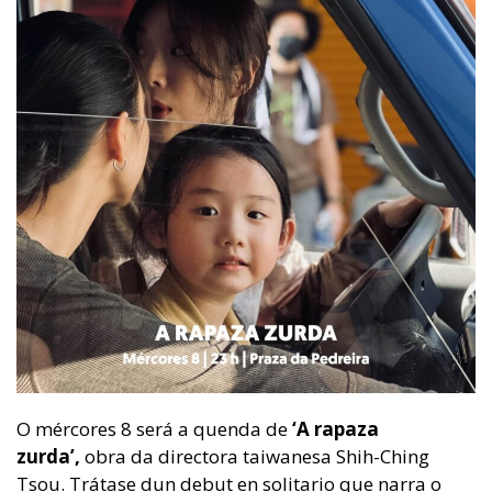
O mércores 8 será a quenda de
‘A rapaza
zurda’,
obra da directora taiwanesa Shih-Ching
Tsou. Trátase dun debut en solitario que narra o