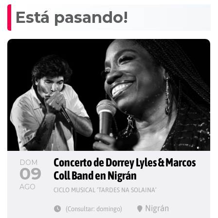
Está pasando!
Concerto de Dorrey Lyles & Marcos 
DOM
09
Coll Band en Nigrán
AGO
CICLO MUSICAL ‘TARDES NA SOLAINA’
Nigrán
(Consultar: domingo)