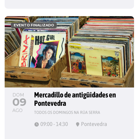
EVENTO FINALIZADO
Mercadillo de antigüidades en 
DOM
09
Pontevedra
AGO
TODOS OS DOMINGOS NA RÚA SERRA
09:00 - 14:30
Pontevedra