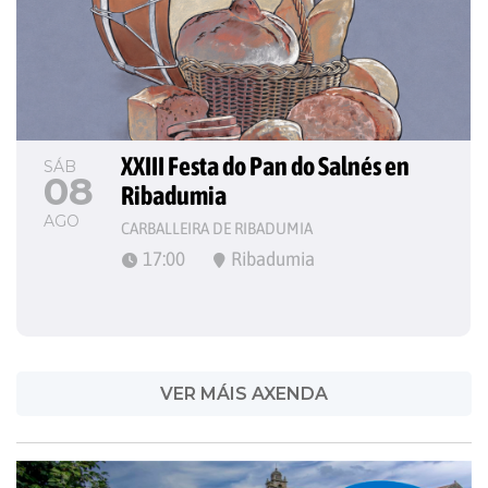
XXIII Festa do Pan do Salnés en 
SÁB
08
Ribadumia
AGO
CARBALLEIRA DE RIBADUMIA
17:00
Ribadumia
VER MÁIS AXENDA