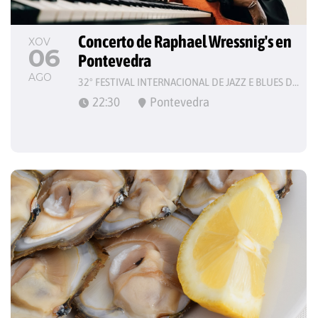
Concerto de Raphael Wressnig's en 
XOV
06
Pontevedra
AGO
32º FESTIVAL INTERNACIONAL DE JAZZ E BLUES DE PONTEVEDRA
22:30
Pontevedra