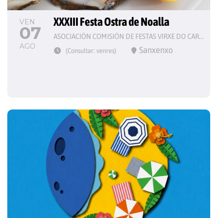
XXXIII Festa Ostra de Noalla
VEN
07
ASOCIACIÓN COMISIÓN DE FESTAS VIRXE DO CARME
AGO
Sanxenxo
(Consultar: venres)