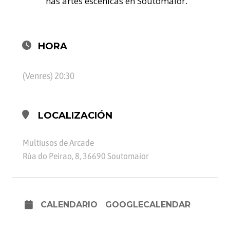
nas artes escénicas en Soutomaior.
HORA
(Venres) 20:30
LOCALIZACIÓN
Multiusos de Arcade
Rúa do Peirao, 8, 36690 Soutomaior
CALENDARIO
GOOGLECALENDAR