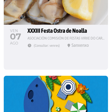
XXXIII Festa Ostra de Noalla
VEN
07
ASOCIACIÓN COMISIÓN DE FESTAS VIRXE DO CARME
AGO
Sanxenxo
(Consultar: venres)