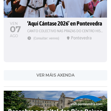
‘Aquí Cántase 2026’ en Pontevedra
VEN
07
CANTO COLECTIVO NAS PRAZAS DO CENTRO HISTÓRICO
AGO
Pontevedra
(Consultar: venres)
VER MÁIS AXENDA