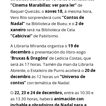
“Cinema Marabillas: ver para ler”
de
Raquel Queizás; o
xoves 18,
á mesma hora,
Vero Rilo sorprenderá cuns
“Contos de
Nadal”
na Biblioteca de Bueu; e o
2 de
xaneiro
será na Biblioteca de Cela
“Cabicivai”
de Pablísimo.
A Libraría Miranda organiza o
19 de
decembro
a presentación do libro-xogo
‘Bruxas & Dragóns’
de Ledicia Costas, que
será ás 17 horas. Tamén da man da Libraría
Abrente, o Estaleiro de Purro acollerá o
20 de
decembro
ás 12 horas un
“Universo de
contos”
con temática de Nadal.
O
22, 23 e 24 de decembro,
entre as 10.30 e
as 13.30 horas, haberá
animación con
inchable e obradoiros de Nadal para a