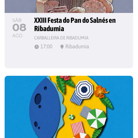
XXIII Festa do Pan do Salnés en 
SÁB
08
Ribadumia
AGO
CARBALLEIRA DE RIBADUMIA
17:00
Ribadumia