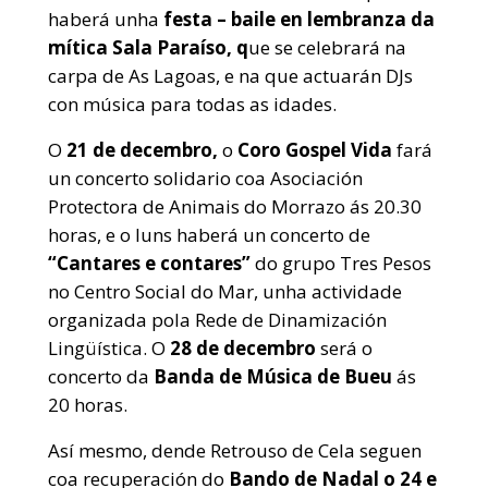
haberá unha
festa – baile en lembranza da
mítica Sala Paraíso, q
ue se celebrará na
carpa de As Lagoas, e na que actuarán DJs
con música para todas as idades.
O
21 de decembro,
o
Coro Gospel Vida
fará
un concerto solidario coa Asociación
Protectora de Animais do Morrazo ás 20.30
horas, e o luns haberá un concerto de
“Cantares e contares”
do grupo Tres Pesos
no Centro Social do Mar, unha actividade
organizada pola Rede de Dinamización
Lingüística. O
28 de decembro
será o
concerto da
Banda de Música de Bueu
ás
20 horas.
Así mesmo, dende Retrouso de Cela seguen
coa recuperación do
Bando de Nadal o 24 e