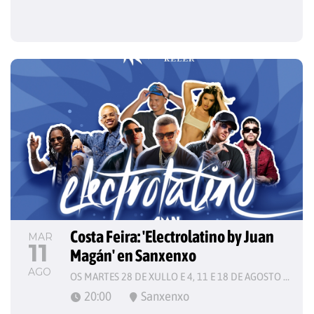
Costa Feira: 'Electrolatino by Juan 
MAR
11
Magán' en Sanxenxo
AGO
OS MARTES 28 DE XULLO E 4, 11 E 18 DE AGOSTO DE 2026
20:00
Sanxenxo