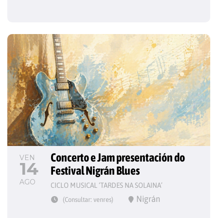
Concerto e Jam presentación do 
VEN
14
Festival Nigrán Blues
AGO
CICLO MUSICAL ‘TARDES NA SOLAINA’
Nigrán
(Consultar: venres)