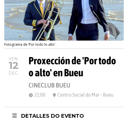
Fotograma de ‘Por todo lo alto’
Proxección de 'Por todo
VEN
12
o alto' en Bueu
DEC
CINECLUB BUEU
21:00
Centro Social do Mar - Bueu
DETALLES DO EVENTO