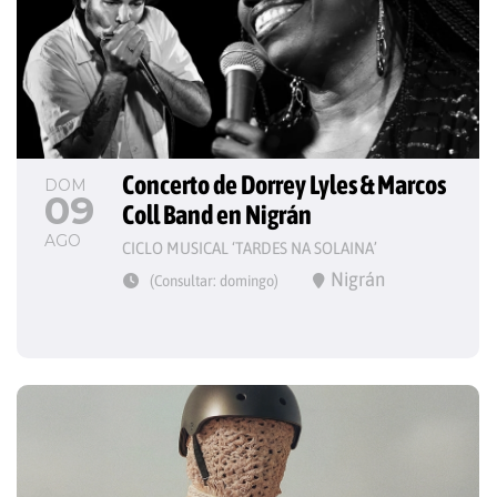
Concerto de Dorrey Lyles & Marcos 
DOM
09
Coll Band en Nigrán
AGO
CICLO MUSICAL ‘TARDES NA SOLAINA’
Nigrán
(Consultar: domingo)