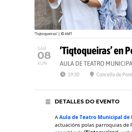
‘Tiqtoqueiras’ | © AMT
‘Tiqtoqueiras’ en 
SÁB
08
AULA DE TEATRO MUNICIPA
XUÑ
19:30
Concello de Pon
DETALLES DO EVENTO
A
Aula de Teatro Municipal de
actuacións polas parroquias de 