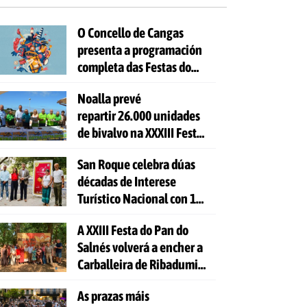
O Concello de Cangas
presenta a programación
completa das Festas do
Cristo 2026
Noalla prevé
repartir 26.000 unidades
de bivalvo na XXXIII Festa
da Ostra
San Roque celebra dúas
décadas de Interese
Turístico Nacional con 10
días de festa e 81
A XXIII Festa do Pan do
actividades gratuítas
Salnés volverá a encher a
Carballeira de Ribadumia
de tradición, gastronomía
As prazas máis
e actividades para todas