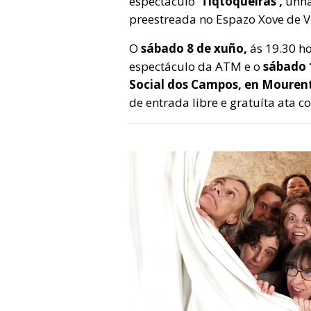
espectáculo
‘Tiqtoqueiras’,
unha
preestreada no Espazo Xove de V
O
sábado 8 de xuño,
ás 19.30 h
espectáculo da ATM e o
sábado 
Social dos Campos, en Mouren
de entrada libre e gratuíta ata 