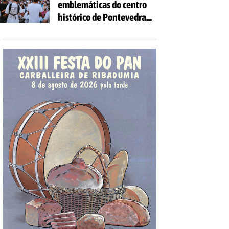
emblemáticas do centro
as idades
histórico de Pontevedra
volverán encherse de
voces coa celebración de
'Aquí Cántase'