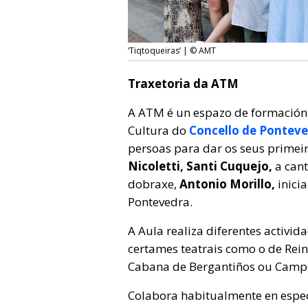
‘Tiqtoqueiras’ | © AMT
Traxetoria da ATM
A ATM é un espazo de formación 
Cultura do
Concello de Pontev
persoas para dar os seus primei
Nicoletti, Santi Cuquejo,
a can
dobraxe,
Antonio Morillo,
inici
Pontevedra.
A Aula realiza diferentes activi
certames teatrais como o de Reino
Cabana de Bergantiños ou Camp
Colabora habitualmente en espe