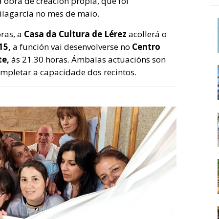
 obra de creación propia, que foi
ilagarcía no mes de maio.
oras, a
Casa da Cultura de Lérez
acollerá o
15,
a función vai desenvolverse no
Centro
te,
ás 21.30 horas. Ámbalas actuacións son
completar a capacidade dos recintos.