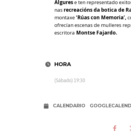
Algures
e ten representado exit
nas
recreacións da botica de 
montaxe
‘Rúas con Memoria’,
c
ofrecían escenas de mulleres repr
escritora
Montse Fajardo.
HORA
(Sábado) 19:30
CALENDARIO
GOOGLECALEN