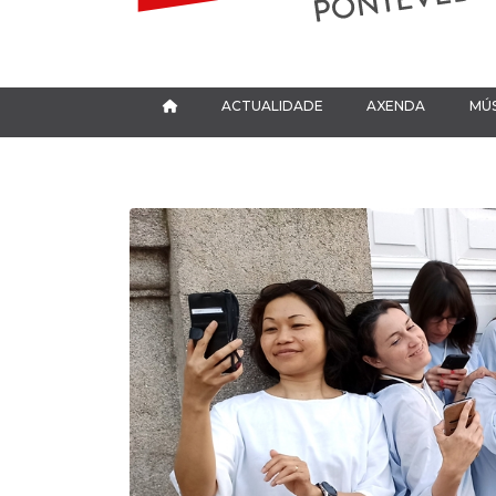
ACTUALIDADE
AXENDA
MÚS