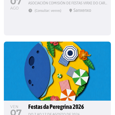
07
ASOCIACIÓN COMISIÓN DE FESTAS VIRXE DO CARME
AGO
Sanxenxo
(Consultar: venres)
Festas da Peregrina 2026
VEN
07
DO 7 AO 17 DE AGOSTO DE 2026