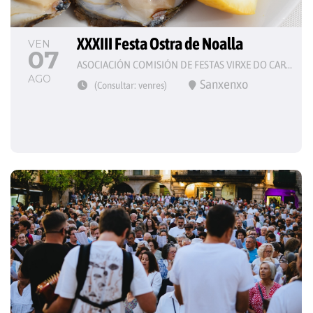
XXXIII Festa Ostra de Noalla
VEN
07
ASOCIACIÓN COMISIÓN DE FESTAS VIRXE DO CARME
AGO
Sanxenxo
(Consultar: venres)