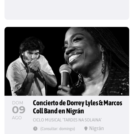
Concierto de Dorrey Lyles & Marcos 
DOM
09
Coll Band en Nigrán
AGO
CICLO MUSICAL ‘TARDES NA SOLAINA’
Nigrán
(Consultar: domingo)