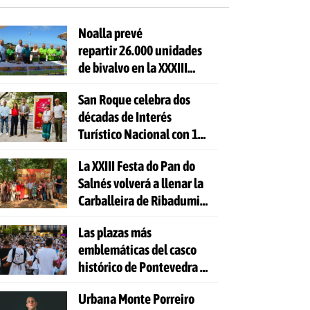
Noalla prevé
repartir 26.000 unidades
de bivalvo en la XXXIII
Festa da Ostra
San Roque celebra dos
décadas de Interés
Turístico Nacional con 10
días de fiesta y 81
La XXIII Festa do Pan do
actividades gratuitas
Salnés volverá a llenar la
Carballeira de Ribadumia
de tradición, gastronomía
Las plazas más
y actividades para todas
emblemáticas del casco
las edades
histórico de Pontevedra se
volverán a llenar de voces
Urbana Monte Porreiro
con la celebración de 'Aquí