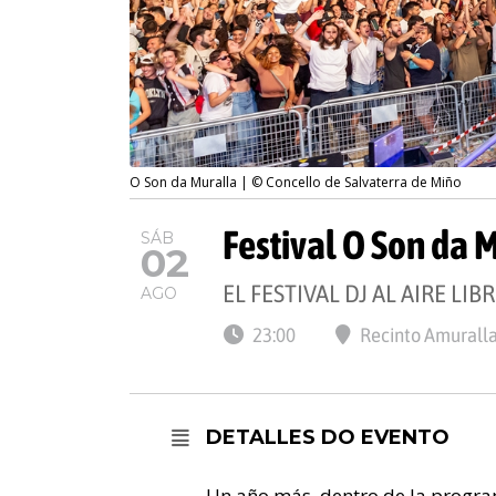
O Son da Muralla | © Concello de Salvaterra de Miño
Festival O Son da 
SÁB
02
EL FESTIVAL DJ AL AIRE LI
AGO
23:00
Recinto Amuralla
DETALLES DO EVENTO
Un año más, dentro de la progra