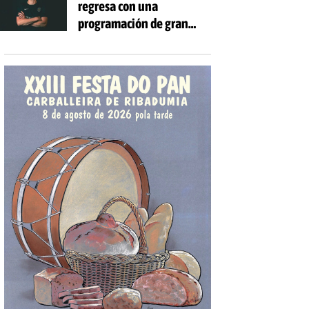
regresa con una
Cántase'
programación de gran
nivel en un contorno
excepcional