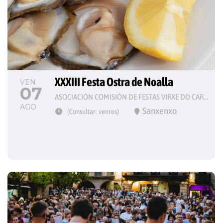
XXXIII Festa Ostra de Noalla
VEN
07
ASOCIACIÓN COMISIÓN DE FESTAS VIRXE DO CARME
AGO
Sanxenxo
(Consultar: venres)