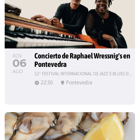
Concierto de Raphael Wressnig's en 
XOV
06
Pontevedra
AGO
32º FESTIVAL INTERNACIONAL DE JAZZ E BLUES DE PONTEVEDRA
22:30
Pontevedra