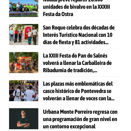
unidades de bivalvo en la XXXIII
Festa da Ostra
San Roque celebra dos décadas de
Interés Turístico Nacional con 10
días de fiesta y 81 actividades
gratuitas
La XXIII Festa do Pan do Salnés
volverá a llenar la Carballeira de
Ribadumia de tradición,
gastronomía y actividades para
Las plazas más emblemáticas del
todas las edades
casco histórico de Pontevedra se
volverán a llenar de voces con la
celebración de 'Aquí Cántase'
Urbana Monte Porreiro regresa con
una programación de gran nivel en
un contorno excepcional