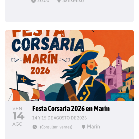
20:00
Sanxenxo
Festa Corsaria 2026 en Marín
VEN
14
14 Y 15 DE AGOSTO DE 2026
AGO
Marín
(Consultar: venres)