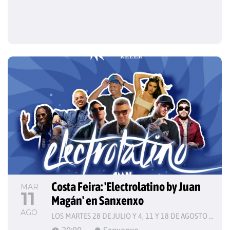
Costa Feira: 'Electrolatino by Juan 
MAR
11
Magán' en Sanxenxo
AGO
LOS MARTES 28 DE JULIO Y 4, 11 Y 18 DE AGOSTO DE 2026