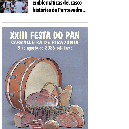
emblemáticas del casco
las edades
histórico de Pontevedra se
volverán a llenar de voces
con la celebración de 'Aquí
Cántase'