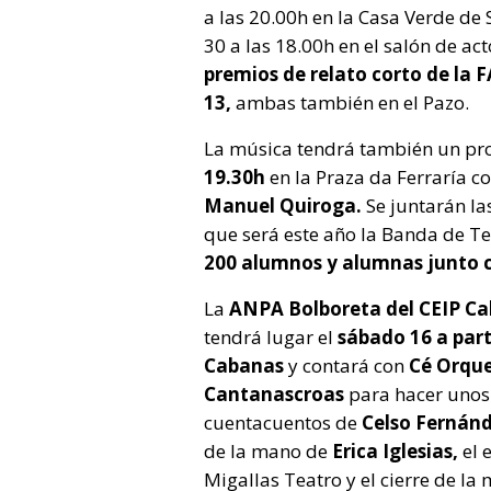
a las 20.00h en la Casa Verde de 
30 a las 18.00h en el salón de ac
premios de relato corto de la F
13,
ambas también en el Pazo.
La música tendrá también un pro
19.30h
en la Praza da Ferraría c
Manuel Quiroga.
Se juntarán la
que será este año la Banda de T
200 alumnos y alumnas junto c
La
ANPA Bolboreta del CEIP C
tendrá lugar el
sábado 16 a part
Cabanas
y contará con
Cé Orqu
Cantanascroas
para hacer unos
cuentacuentos de
Celso Fernán
de la mano de
Erica Iglesias,
el 
Migallas Teatro y el cierre de l