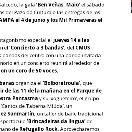
Salcedo, la gala
‘Ben Veñas, Maio’
el sábado
tos del Pazo da Cultura o las entregas de los
AMPA el 4 de junio y los Mil Primaveras el
tagonismo especial el
jueves 14 a las
on el
‘Concierto a 3 bandas’,
del
CMUS
s bandas del centro con una banda invitada
enorio
en un concierto reunirá alrededor de
on un coro de 50 voces.
abanas
organiza el
‘Bolboretroula’,
que
ir de las 11 de la mañana en el Parque de
estra Pantasma
y su ‘xogueteiro’, el grupo
 ‘Cantos de Taberna Miúda’, un
dez Sanmartín,
un taller de baile tradicional
espectáculo
‘Brincadeiras da lingua’
de
a mano de
Refugallo Rock.
Aprovecharemos