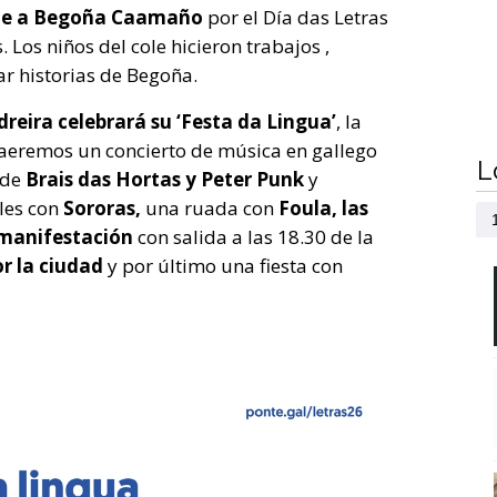
e a Begoña Caamaño
por el Día das Letras
. Los niños del cole hicieron trabajos ,
r historias de Begoña.
reira celebrará su ‘Festa da Lingua’
, la
raeremos un concierto de música en gallego
L
 de
Brais das Hortas y Peter Punk
y
iles con
Sororas,
una ruada con
Foula, las
manifestación
con salida a las 18.30 de la
or la ciudad
y por último una fiesta con