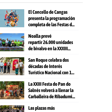
El Concello de Cangas
presenta la programación
completa de las Festas do
Cristo 2026
Noalla prevé
repartir 26.000 unidades
de bivalvo en la XXXIII
Festa da Ostra
San Roque celebra dos
décadas de Interés
Turístico Nacional con 10
días de fiesta y 81
La XXIII Festa do Pan do
actividades gratuitas
Salnés volverá a llenar la
Carballeira de Ribadumia
de tradición, gastronomía
Las plazas más
y actividades para todas