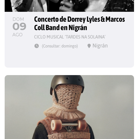
Concerto de Dorrey Lyles & Marcos 
DOM
09
Coll Band en Nigrán
AGO
CICLO MUSICAL ‘TARDES NA SOLAINA’
Nigrán
(Consultar: domingo)