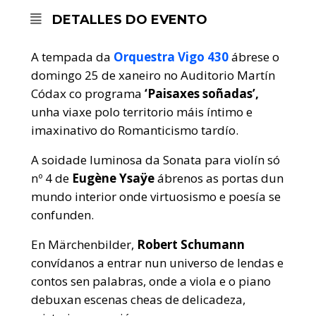
DETALLES DO EVENTO
A tempada da
Orquestra Vigo 430
ábrese o
domingo 25 de xaneiro no Auditorio Martín
Códax co programa
‘Paisaxes soñadas’,
unha viaxe polo territorio máis íntimo e
imaxinativo do Romanticismo tardío.
A soidade luminosa da Sonata para violín só
nº 4 de
Eugène Ysaÿe
ábrenos as portas dun
mundo interior onde virtuosismo e poesía se
confunden.
En Märchenbilder,
Robert Schumann
convídanos a entrar nun universo de lendas e
contos sen palabras, onde a viola e o piano
debuxan escenas cheas de delicadeza,