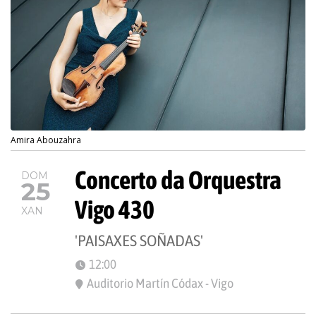
Amira Abouzahra
Concerto da Orquestra
DOM
25
Vigo 430
XAN
'PAISAXES SOÑADAS'
12:00
Auditorio Martín Códax - Vigo