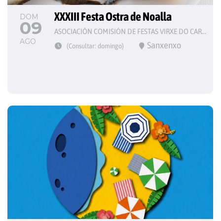
XXXIII Festa Ostra de Noalla
DOM
09
ASOCIACIÓN COMISIÓN DE FESTAS VIRXE DO CARME
AGO
Sanxenxo
(Consultar: domingo)