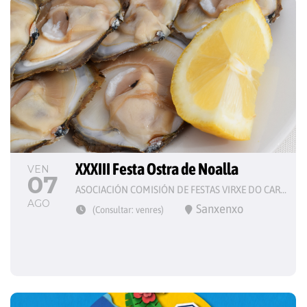
XXXIII Festa Ostra de Noalla
VEN
07
ASOCIACIÓN COMISIÓN DE FESTAS VIRXE DO CARME
AGO
Sanxenxo
(Consultar: venres)