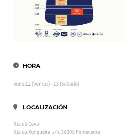
HORA
xuño 12 (Venres) - 13 (Sábado)
LOCALIZACIÓN
Illa do Covo
Illa da Xunqueira, s/n, 36005 Pontevedra