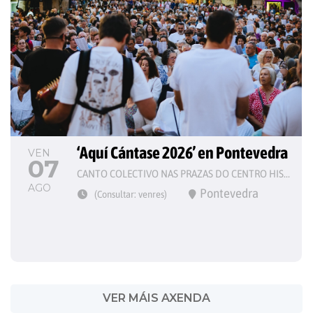
‘Aquí Cántase 2026’ en Pontevedra
VEN
07
CANTO COLECTIVO NAS PRAZAS DO CENTRO HISTÓRICO
AGO
Pontevedra
(Consultar: venres)
VER MÁIS AXENDA