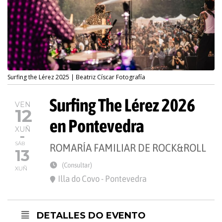
Surfing the Lérez 2025 | Beatriz Císcar Fotografía
Surfing The Lérez 2026
VEN
12
en Pontevedra
XUÑ
SÁB
ROMARÍA FAMILIAR DE ROCK&ROLL
13
(Consultar)
XUÑ
Illa do Covo - Pontevedra
DETALLES DO EVENTO