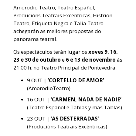
Amorodio Teatro, Teatro Español,
Producións Teatrais Excéntricas, Histrión
Teatro, Etiqueta Negra e Talía Teatro
achegarán as mellores propostas do
panorama teatral.
Os espectáculos terán lugar os
xoves 9, 16,
23 e 30 de outubro
e
6 e 13 de novembro
ás
21.00 h. no Teatro Principal de Pontevedra.
9 OUT
|
‘CORTELLO DE AMOR’
(AmorodioTeatro)
16 OUT |
‘CARMEN, NADA DE NADIE’
(Teatro Español e Tablas y más Tablas)
23 OUT
|
‘AS DESTERRADAS’
(Producións Teatrais Excéntricas)