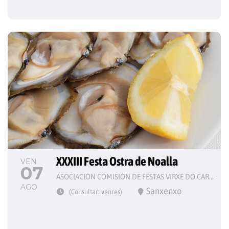
XXXIII Festa Ostra de Noalla
VEN
07
ASOCIACIÓN COMISIÓN DE FESTAS VIRXE DO CARME
AGO
Sanxenxo
(Consultar: venres)