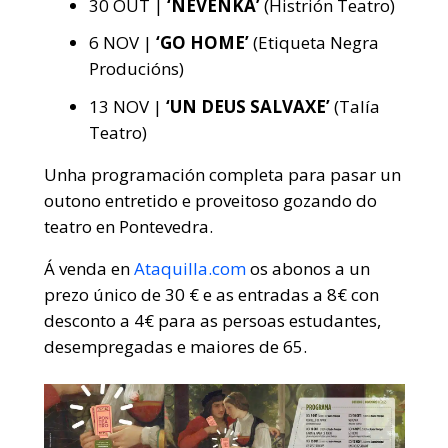
30 OUT
|
‘NEVENKA’
(Histrión Teatro)
6 NOV
|
‘GO HOME’
(Etiqueta Negra
Producións)
13 NOV
|
‘UN DEUS SALVAXE’
(Talía
Teatro)
Unha programación completa para pasar un
outono entretido e proveitoso gozando do
teatro en Pontevedra.
Á venda en
Ataquilla.com
os abonos a un
prezo único de 30 € e as entradas a 8€ con
desconto a 4€ para as persoas estudantes,
desempregadas e maiores de 65.