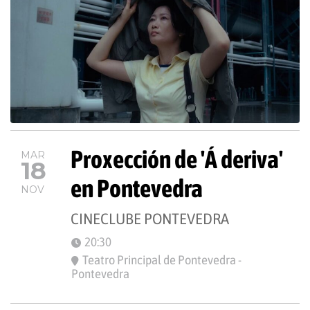
Proxección de 'Á deriva'
MAR
18
en Pontevedra
NOV
CINECLUBE PONTEVEDRA
20:30
Teatro Principal de Pontevedra -
Pontevedra