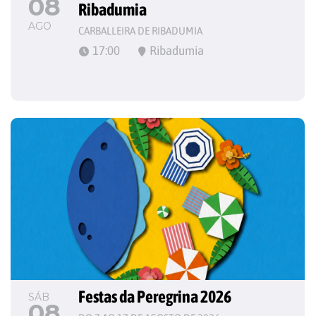
08
Ribadumia
AGO
CARBALLEIRA DE RIBADUMIA
17:00
Ribadumia
Festas da Peregrina 2026
SÁB
08