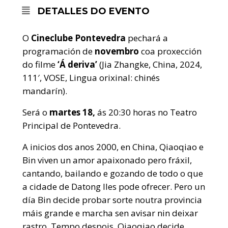
DETALLES DO EVENTO
O
Cineclube Pontevedra
pechará a
programación de
novembro
coa proxección
do filme
‘Á deriva’
(Jia Zhangke, China, 2024,
111′, VOSE, Lingua orixinal: chinés
mandarín).
Será o
martes 18,
ás 20:30 horas no Teatro
Principal de Pontevedra.
A inicios dos anos 2000, en China, Qiaoqiao e
Bin viven un amor apaixonado pero fráxil,
cantando, bailando e gozando de todo o que
a cidade de Datong lles pode ofrecer. Pero un
día Bin decide probar sorte noutra provincia
máis grande e marcha sen avisar nin deixar
rastro. Tempo despois, Qiaoqiao decide