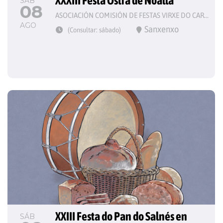
XXXIII Festa Ostra de Noalla
SÁB
08
ASOCIACIÓN COMISIÓN DE FESTAS VIRXE DO CARME
AGO
Sanxenxo
(Consultar: sábado)
XXIII Festa do Pan do Salnés en 
SÁB