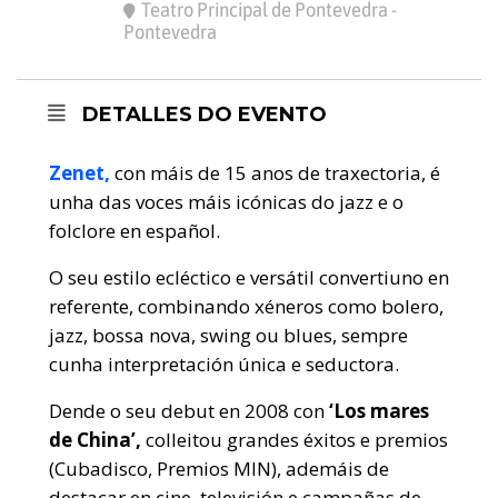
Teatro Principal de Pontevedra -
Pontevedra
DETALLES DO EVENTO
Zenet,
con máis de 15 anos de traxectoria, é
unha das voces máis icónicas do jazz e o
folclore en español.
O seu estilo ecléctico e versátil convertiuno en
referente, combinando xéneros como bolero,
jazz, bossa nova, swing ou blues, sempre
cunha interpretación única e seductora.
Dende o seu debut en 2008 con
‘Los mares
de China’,
colleitou grandes éxitos e premios
(Cubadisco, Premios MIN), ademáis de
destacar en cine, televisión e campañas de