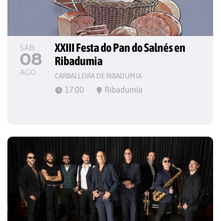
XXIII Festa do Pan do Salnés en 
SÁB
08
Ribadumia
AGO
CARBALLEIRA DE RIBADUMIA
17:00
Ribadumia