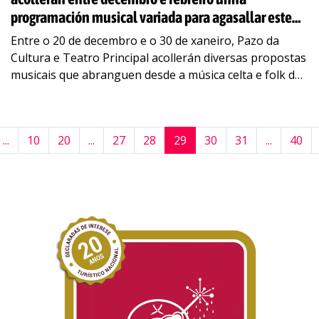
programación musical variada para agasallar este
Nadal
Entre o 20 de decembro e o 30 de xaneiro, Pazo da
Cultura e Teatro Principal acollerán diversas propostas
musicais que abranguen desde a música celta e folk de
Carlos
…
...
10
20
...
27
28
29
30
31
...
40