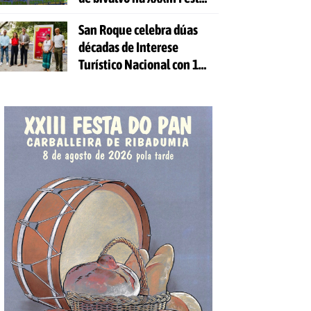
da Ostra
San Roque celebra dúas
décadas de Interese
Turístico Nacional con 10
días de festa e 81
actividades gratuítas