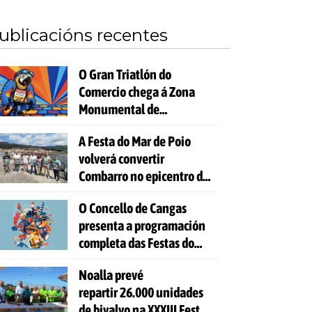
ublicacións recentes
O Gran Triatlón do
Comercio chega á Zona
Monumental de
Pontevedra
A Festa do Mar de Poio
volverá convertir
Combarro no epicentro da
cultura mariñeira
O Concello de Cangas
presenta a programación
completa das Festas do
Cristo 2026
Noalla prevé
repartir 26.000 unidades
de bivalvo na XXXIII Festa