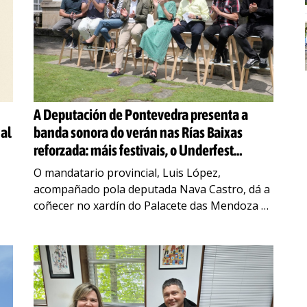
A Deputación de Pontevedra presenta a
nal
banda sonora do verán nas Rías Baixas
reforzada: máis festivais, o Underfest
Xacobeo en Vigo; e máis recursos, 340.000
O mandatario provincial, Luis López,
euros de orzamento
acompañado pola deputada Nava Castro, dá a
coñecer no xardín do Palacete das Mendoza os
detalles dos seis festivais de música que se
celebrarán este
…