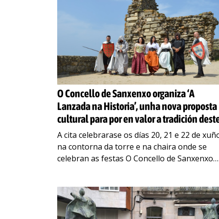
O Concello de Sanxenxo organiza ‘A
Lanzada na Historia’, unha nova proposta
cultural para por en valor a tradición dest
enclave
A cita celebrarase os días 20, 21 e 22 de xuñ
na contorna da torre e na chaira onde se
celebran as festas O Concello de Sanxenxo
organiza ‘A Lanzada
…