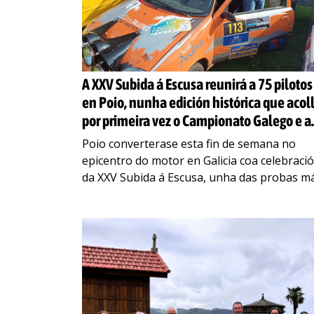
A XXV Subida á Escusa reunirá a 75 pilotos
en Poio, nunha edición histórica que acol
por primeira vez o Campionato Galego e a
Copa de España de Montaña
Poio converterase esta fin de semana no
epicentro do motor en Galicia coa celebraci
da XXV Subida á Escusa, unha das probas m
emblemáticas do calendario autonómico, qu
nesta edición
…