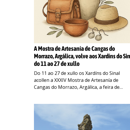
A Mostra de Artesanía de Cangas do
Morrazo, Argálica, volve aos Xardíns do Si
do 11 ao 27 de xullo
Do 11 ao 27 de xullo os Xardíns do Sinal
acollen a XXXIV Mostra de Artesanía de
Cangas do Morrazo, Argálica, a feira de
artesanía máis importante do Sur de Galicia.
A
…