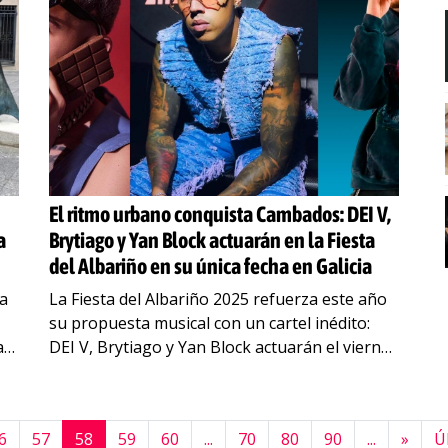
El ritmo urbano conquista Cambados: DEI V,
a
Brytiago y Yan Block actuarán en la Fiesta
del Albariño en su única fecha en Galicia
úa
La Fiesta del Albariño 2025 refuerza este año
su propuesta musical con un cartel inédito:
an.
DEI V, Brytiago y Yan Block actuarán el viernes
1 de agosto en la Plaza
…
6
57
58
59
60
...
70
80
90
...
»
Ú