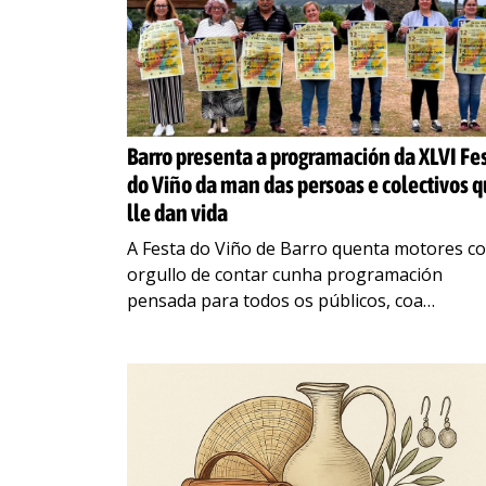
Barro presenta a programación da XLVI Fe
do Viño da man das persoas e colectivos 
lle dan vida
A Festa do Viño de Barro quenta motores co
orgullo de contar cunha programación
pensada para todos os públicos, coa
veciñanza e colectivos e locais como
protagonistas. Barro é por
…