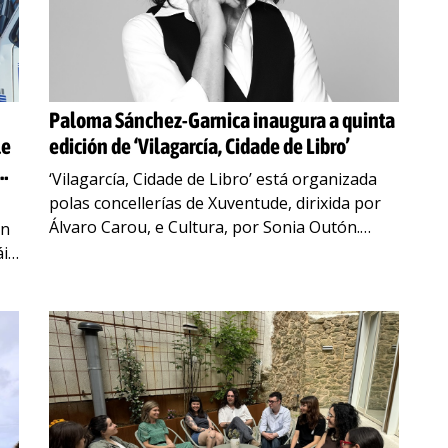
Paloma Sánchez-Garnica inaugura a quinta
le
edición de ‘Vilagarcía, Cidade de Libro’
‘Vilagarcía, Cidade de Libro’ está organizada
polas concellerías de Xuventude, dirixida por
Álvaro Carou, e Cultura, por Sonia Outón.
ón
Durante a presentación, os concelleiros
áis
sinalaron a importancia da lectura para
…
e