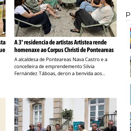
P
sta
A 3ª residencia de artistas Artistea rende
que
homenaxe ao Corpus Christi de Ponteareas
A alcaldesa de Ponteareas Nava Castro e a
concelleira de emprendemento Silvia
Fernández Táboas, deron a benvida aos
participantes da 3ª residencia de artistas
Artistea. As e os seis artistas
…