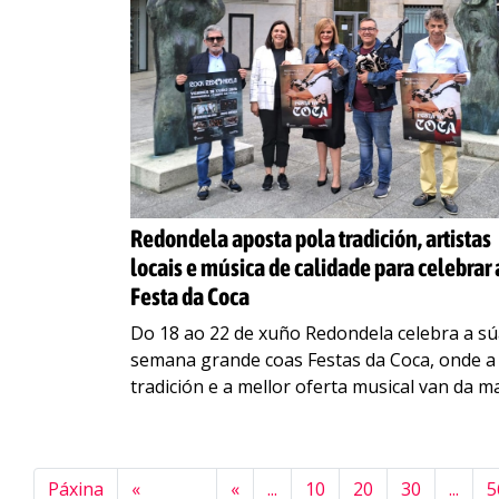
Redondela aposta pola tradición, artistas
locais e música de calidade para celebrar 
Festa da Coca
Do 18 ao 22 de xuño Redondela celebra a s
semana grande coas Festas da Coca, onde a
tradición e a mellor oferta musical van da m
O Concello de
…
Páxina
«
«
...
10
20
30
...
5