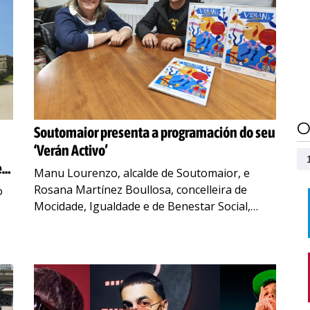
O
Soutomaior presenta a programación do seu
‘Verán Activo’
e
Manu Lourenzo, alcalde de Soutomaior, e
Rosana Martínez Boullosa, concelleira de
o
Mocidade, Igualdade e de Benestar Social,
presentaron o programa municipal de lecer e
tempo libre ‘Verán Activo. Soutomaior 2025’.
…