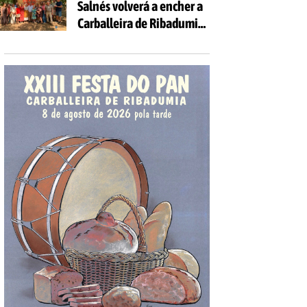
Salnés volverá a encher a
Carballeira de Ribadumia
de tradición, gastronomía
e actividades para todas
as idades