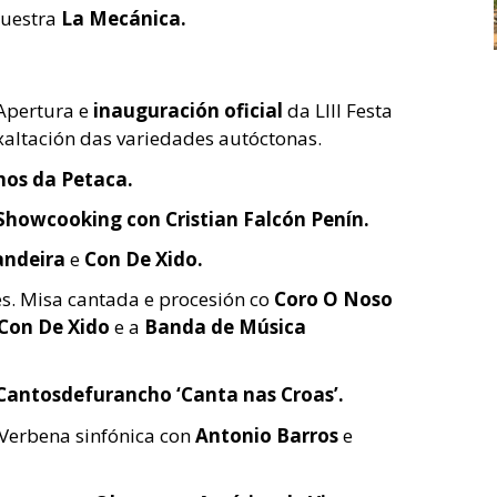
questra
La Mecánica.
 Apertura e
inauguración oficial
da LIII Festa
exaltación das variedades autóctonas.
os da Petaca.
Showcooking con Cristian Falcón Penín.
andeira
e
Con De Xido.
es. Misa cantada e procesión co
Coro
O Noso
 Con De Xido
e a
Banda de Música
Cantosdefurancho ‘Canta nas Croas’.
 Verbena sinfónica con
Antonio Barros
e