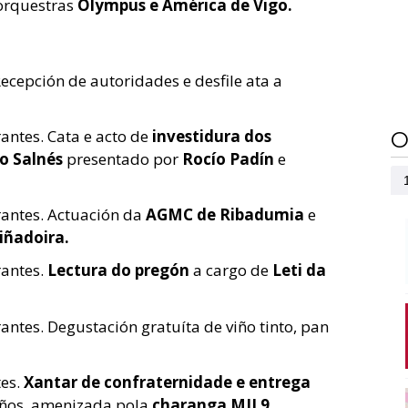
 orquestras
Olympus
e América de Vigo.
Recepción de autoridades e desfile ata a
rantes. Cata e acto de
investidura dos
O
do Salnés
presentado por
Rocío Padín
e
rantes. Actuación da
AGMC de Ribadumia
e
iñadoira.
rantes.
Lectura do pregón
a cargo de
Leti da
rantes. Degustación gratuíta de viño tinto, pan
tes.
Xantar de confraternidade e entrega
iños, amenizada pola
charanga MIL9.