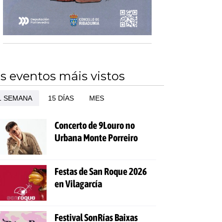
s eventos máis vistos
1 SEMANA
15 DÍAS
MES
Concerto de 9Louro no
Urbana Monte Porreiro
Festas de San Roque 2026
en Vilagarcía
Festival SonRías Baixas