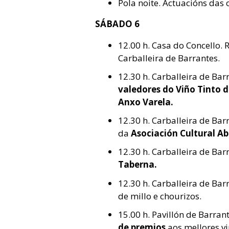
Pola noite. Actuacións das
SÁBADO 6
12.00 h. Casa do Concello. 
Carballeira de Barrantes.
12.30 h. Carballeira de Bar
valedores do Viño Tinto 
Anxo Varela.
12.30 h. Carballeira de Bar
da
Asociación Cultural Ab
12.30 h. Carballeira de Bar
Taberna.
12.30 h. Carballeira de Bar
de millo e chourizos.
15.00 h. Pavillón de Barran
de premios
aos mellores v