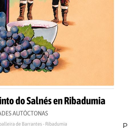
 Tinto do Salnés en Ribadumia
DADES AUTÓCTONAS
balleira de Barrantes - Ribadumia
P