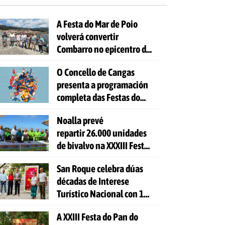
A Festa do Mar de Poio
volverá convertir
Combarro no epicentro da
cultura mariñeira
O Concello de Cangas
presenta a programación
completa das Festas do
Cristo 2026
Noalla prevé
repartir 26.000 unidades
de bivalvo na XXXIII Festa
da Ostra
San Roque celebra dúas
décadas de Interese
Turístico Nacional con 10
días de festa e 81
A XXIII Festa do Pan do
actividades gratuítas