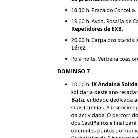
18.30 h. Praza do Concello.
19.00 h. Avda. Rosalía de C
Repetidores de EXB.
20.00 h. Carpa dos stands.
Lérez.
Pola noite. Verbena coas o
DOMINGO 7
10.00 h.
IX Andaina Solida
solidaria deste ano recada
Bata,
entidade dedicada ao
súas familias. A inscrición
da actividade. O percorrid
dos Castiñeiros e finalizar
diferentes puntos do munic