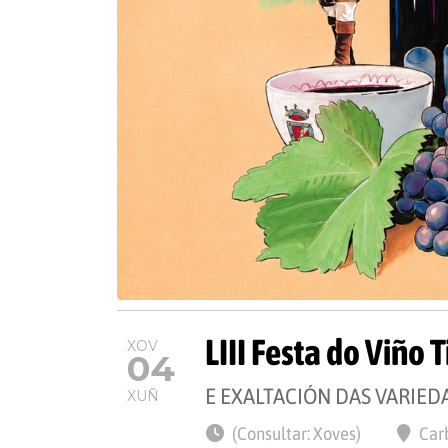
LIII Festa do Viño
XOV
04
E EXALTACIÓN DAS VARIE
XUÑ
(Consultar: Xoves)
Car