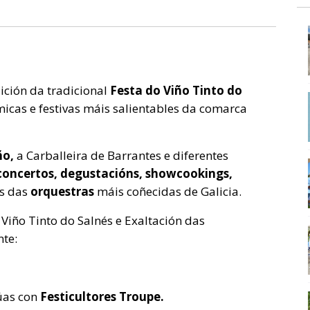
ción da tradicional
Festa do Viño Tinto do
icas e festivas máis salientables da comarca
uño,
a Carballeira de Barrantes e diferentes
concertos, degustacións, showcookings,
s das
orquestras
máis coñecidas de Galicia.
 Viño Tinto do Salnés e Exaltación das
nte:
úas con
Festicultores Troupe.