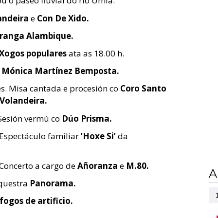
u o paseo fluvial do río Umia.
andeira
e
Con De Xido.
ranga Alambique.
Xogos populares
ata as 18.00 h.
 Mónica Martínez Bemposta.
es. Misa cantada e procesión co
Coro Santo
Volandeira.
 Sesión vermú co
Dúo Prisma.
 Espectáculo familiar
‘Hoxe Si’
da
 Concerto a cargo de
Añoranza
e
M.80.
A
rquestra
Panorama.
fogos de artificio.