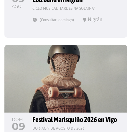
AGO
CICLO MUSICAL ‘TARDES NA SOLAINA’
Nigrán
(Consultar: domingo)
Festival Marisquiño 2026 en Vigo
DOM
09
DO 6 AO 9 DE AGOSTO DE 2026