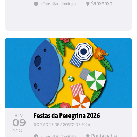
Sanxenxo
(Consultar: domingo)
Festas da Peregrina 2026
DOM
09
DO 7 AO 17 DE AGOSTO DE 2026
AGO
Pontevedra
(Consultar: domingo)