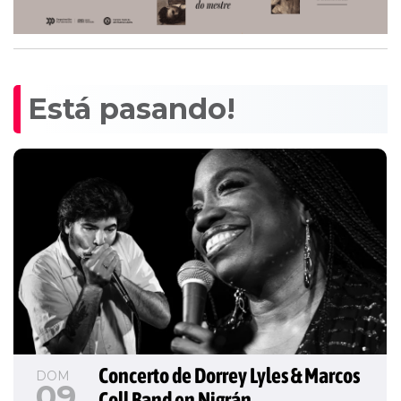
Está pasando!
Concerto de Dorrey Lyles & Marcos 
DOM
09
Coll Band en Nigrán