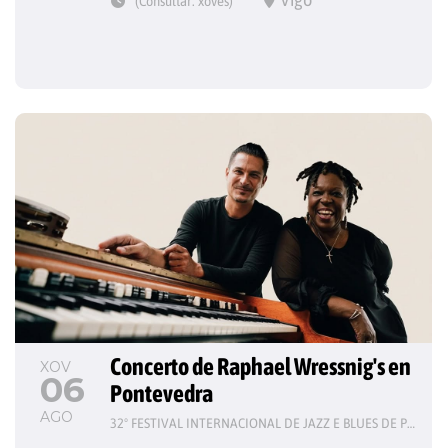
(Consultar: xoves)
Concerto de Raphael Wressnig's en 
XOV
06
Pontevedra
AGO
32º FESTIVAL INTERNACIONAL DE JAZZ E BLUES DE PONTEVEDRA