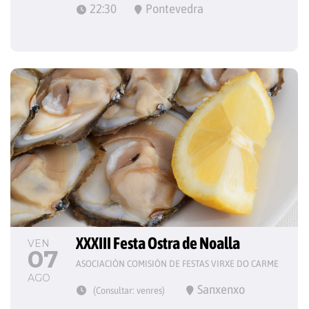
22:30
Pontevedra
XXXIII Festa Ostra de Noalla
VEN
07
ASOCIACIÓN COMISIÓN DE FESTAS VIRXE DO CARME
AGO
Sanxenxo
(Consultar: venres)