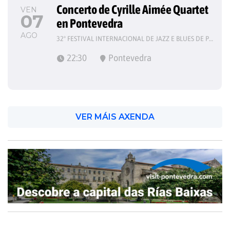
Concerto de Cyrille Aimée Quartet 
VEN
07
en Pontevedra
AGO
32º FESTIVAL INTERNACIONAL DE JAZZ E BLUES DE PONTEVEDRA
22:30
Pontevedra
VER MÁIS AXENDA