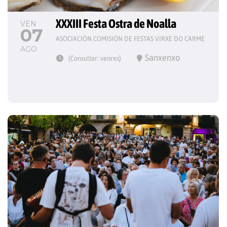
XXXIII Festa Ostra de Noalla
VEN
07
ASOCIACIÓN COMISIÓN DE FESTAS VIRXE DO CARME
AGO
Sanxenxo
(Consultar: venres)