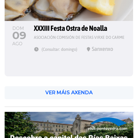
XXXIII Festa Ostra de Noalla
DOM
09
ASOCIACIÓN COMISIÓN DE FESTAS VIRXE DO CARME
AGO
Sanxenxo
(Consultar: domingo)
VER MÁIS AXENDA