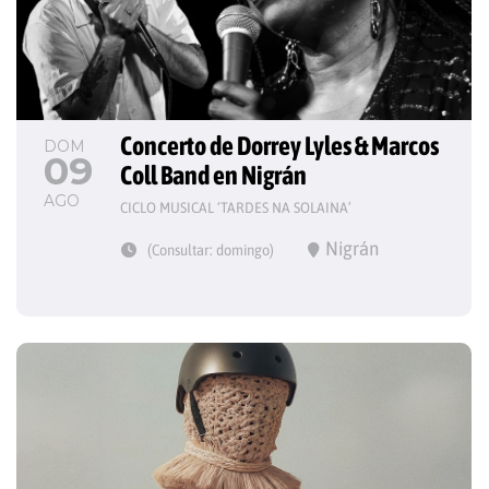
Concerto de Dorrey Lyles & Marcos 
DOM
09
Coll Band en Nigrán
AGO
CICLO MUSICAL ‘TARDES NA SOLAINA’
Nigrán
(Consultar: domingo)