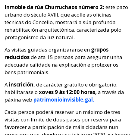
Inmoble da rúa Churruchaos número 2:
este pazo
urbano do século XVIII, que acolle as oficinas
técnicas do Concello, mostrará a súa profunda
rehabilitación arquitectónica, caracterizada polo
protagonismo da luz natural.
As visitas guiadas organizaranse en
grupos
reducidos
de ata 15 persoas para asegurar unha
adecuada calidade na explicación e protexer os
bens patrimoniais.
A
inscrición,
de carácter gratuíto e obrigatorio,
habilitarase o
xoves 9 ás 12:00 horas,
a través da
páxina web
patrimonioinvisible.gal.
Cada persoa poderá reservar un máximo de tres
visitas cun límite de dous pases por reserva para
favorecer a participación de máis cidadáns nun
programa que, dende o seu inicio en 2020, xa logrou