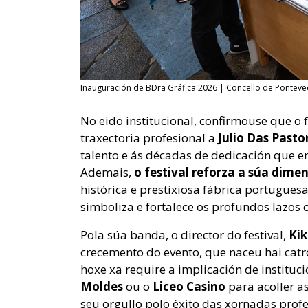
Inauguración de BDra Gráfica 2026 | Concello de Ponteve
No eido institucional, confirmouse que o 
traxectoria profesional a
Julio Das Pasto
talento e ás décadas de dedicación que en
Ademais,
o festival reforza a súa dime
histórica e prestixiosa fábrica portuguesa
simboliza e fortalece os profundos lazos c
Pola súa banda, o director do festival,
Kik
crecemento do evento, que naceu hai catr
hoxe xa require a implicación de institu
Moldes
ou o
Liceo Casino
para acoller a
seu orgullo polo éxito das xornadas profe