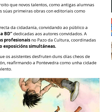
froito que novos talentos, como antigas alumnas
s súas primeiras obras con editoriais como
irecta da cidadanía, convidando ao público a
da BD”
dedicadas aos autores convidados. A
s profesionais
no Pazo da Cultura, coordinadas
o exposicións simultáneas.
e os asistentes desfruten duns días cheos de
ión, reafirmando a Pontevedra como unha cidade
alento.