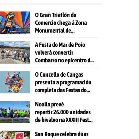
O Gran Triatlón do
Comercio chega á Zona
Monumental de
Pontevedra
A Festa do Mar de Poio
volverá convertir
Combarro no epicentro da
cultura mariñeira
O Concello de Cangas
presenta a programación
completa das Festas do
Cristo 2026
Noalla prevé
repartir 26.000 unidades
de bivalvo na XXXIII Festa
da Ostra
San Roque celebra dúas