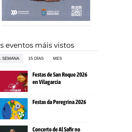
s eventos máis vistos
1 SEMANA
15 DÍAS
MES
Festas de San Roque 2026
en Vilagarcía
Festas da Peregrina 2026
Concerto de Al Safir no