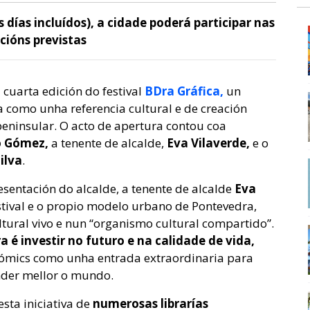
días incluídos), a cidade poderá participar nas
icións previstas
cuarta edición do festival
BDra Gráfica,
un
a como unha referencia cultural e de creación
eninsular. O acto de apertura contou coa
o Gómez,
a tenente de alcalde,
Eva Vilaverde,
e o
ilva
.
sentación do alcalde, a tenente de alcalde
Eva
stival e o propio modelo urbano de Pontevedra,
ltural vivo e nun “organismo cultural compartido”.
ra é investir no futuro e na calidade de vida,
 cómics como unha entrada extraordinaria para
nder mellor o mundo.
sta iniciativa de
numerosas librarías