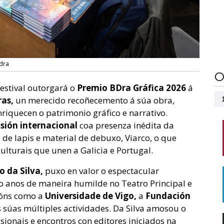
dra
O
festival outorgará o
Premio BDra Gráfica 2026
á
ras,
un merecido recoñecemento á súa obra,
riquecen o patrimonio gráfico e narrativo.
nsión internacional
coa presenza inédita da
 de lapis e material de debuxo, Viarco, o que
ulturais que unen a Galicia e Portugal.
o da Silva,
puxo en valor o espectacular
o anos de maneira humilde no Teatro Principal e
cións como a
Universidade de Vigo,
a
Fundación
s súas múltiples actividades. Da Silva amosou o
sionais e encontros con editores iniciados na