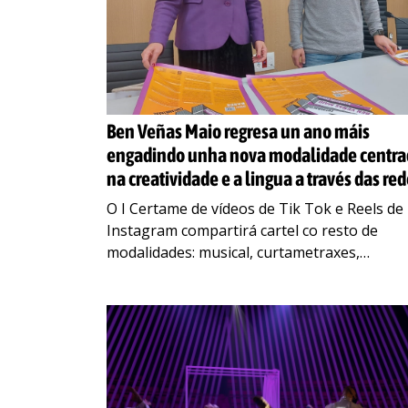
Ben Veñas Maio regresa un ano máis
engadindo unha nova modalidade centr
na creatividade e a lingua a través das re
O I Certame de vídeos de Tik Tok e Reels de
Instagram compartirá cartel co resto de
modalidades: musical, curtametraxes,
fotografía, poesía, banda deseñada e
narración curta Centos de alumnos
…