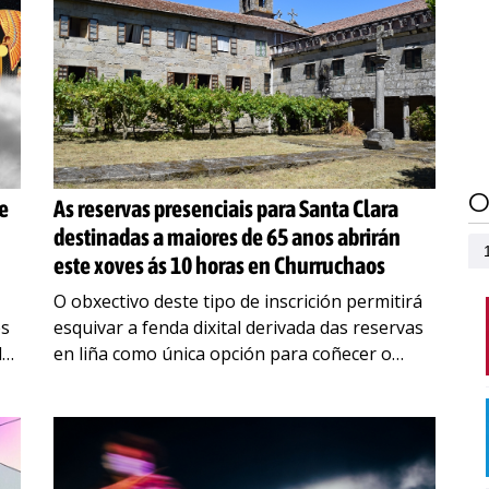
O
e
As reservas presenciais para Santa Clara
destinadas a maiores de 65 anos abrirán
este xoves ás 10 horas en Churruchaos
O obxectivo deste tipo de inscrición permitirá
es
esquivar a fenda dixital derivada das reservas
de
en liña como única opción para coñecer o
antigo convento As persoas inscritas nestas
visitas percorrerán
…