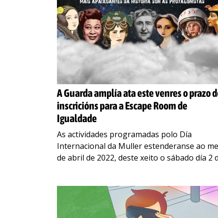
A Guarda amplía ata este venres o prazo d
inscricións para a Escape Room de
Igualdade
As actividades programadas polo Día
Internacional da Muller estenderanse ao m
de abril de 2022, deste xeito o sábado día 2 
abril ás 17:00h, terá lugar o Escape Room
…