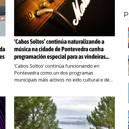
P
‘Cabos Soltos’ continúa naturalizando a
ada
música na cidade de Pontevedra cunha
des
programación especial para as vindeiras
fins de semana
‘Cabos Soltos’ continúa funcionando en
Pontevedra como un dos programas
municipais máis activos no eido cultural e de
ocio. Un sistema de programación mediante o
cal poden ser celebrados concertos,
…