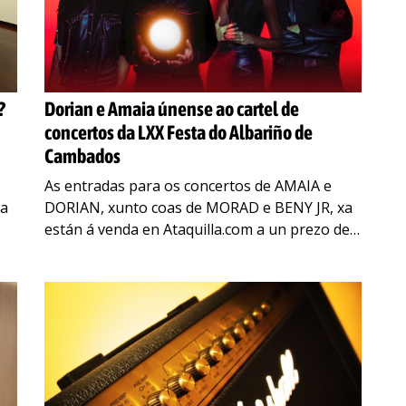
?
Dorian e Amaia únense ao cartel de
concertos da LXX Festa do Albariño de
Cambados
As entradas para os concertos de AMAIA e
úa
DORIAN, xunto coas de MORAD e BENY JR, xa
están á venda en Ataquilla.com a un prezo de 5
euros (máis 1 euro
…