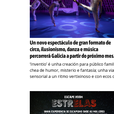
Un novo espectáculo de gran formato de
circo, ilusionismo, danza e música
percorrerá Galicia a partir do próximo mes
de setembro
‘Inventio’ é unha creación para público famil
chea de humor, misterio e fantasía; unha vi
sensorial a un ritmo vertixinoso e con ecos 
cinema futurista, que visitará 15 escenarios