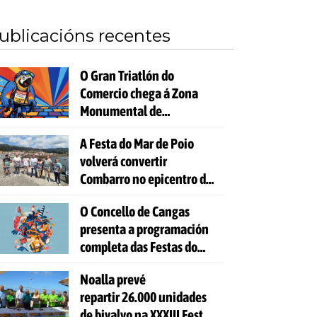
ublicacións recentes
O Gran Triatlón do
Comercio chega á Zona
Monumental de
Pontevedra
A Festa do Mar de Poio
volverá convertir
Combarro no epicentro da
cultura mariñeira
O Concello de Cangas
presenta a programación
completa das Festas do
Cristo 2026
Noalla prevé
repartir 26.000 unidades
de bivalvo na XXXIII Festa