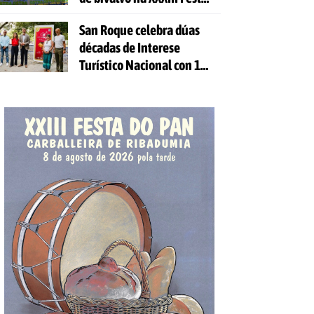
da Ostra
San Roque celebra dúas
décadas de Interese
Turístico Nacional con 10
días de festa e 81
actividades gratuítas