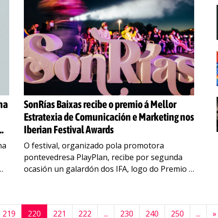
ha
SonRías Baixas recibe o premio á Mellor
Estratexia de Comunicación e Marketing nos
Iberian Festival Awards
ha
O festival, organizado pola promotora
pontevedresa PlayPlan, recibe por segunda
ocasión un galardón dos IFA, logo do Premio á
Excelencia 2020 a Jordi Lauren, codirector do
evento, como personaxe máis relevante da
industria
…
219
220
221
222
...
230
240
250
...
»