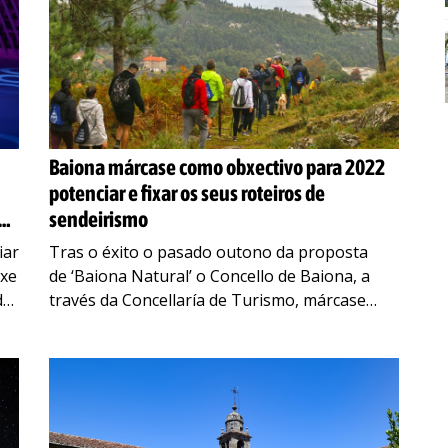
Baiona márcase como obxectivo para 2022
potenciar e fixar os seus roteiros de
sendeirismo
iar
Tras o éxito o pasado outono da proposta
axe
de ‘Baiona Natural’ o Concello de Baiona, a
de
través da Concellaría de Turismo, márcase
…
como obxectivo para 2022 fixar e potenciar os
catro
…