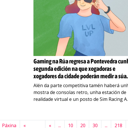
Gaming na Rúa regresa a Pontevedra cun
segunda edición na que xogadoras e
xogadores da cidade poderán medir a súa
habilidade
Alén da parte competitiva tamén haberá un
mostra de consolas retro, unha estación de
realidade virtual e un posto de Sim Racing A
xornada será desenvolvida no Centro Leste,
o
…
Páxina
«
«
...
10
20
30
...
218