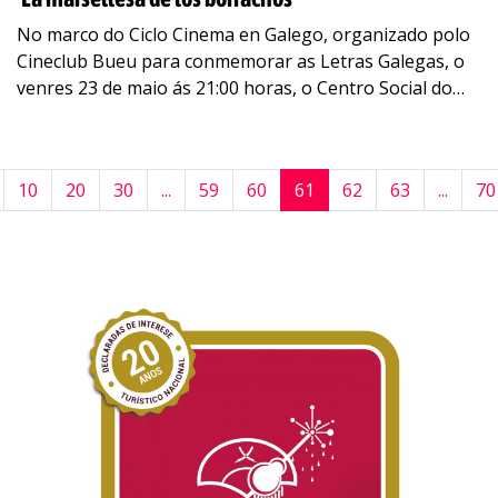
No marco do Ciclo Cinema en Galego, organizado polo
Cineclub Bueu para conmemorar as Letras Galegas, o
venres 23 de maio ás 21:00 horas, o Centro Social do
Mar acollerá
…
10
20
30
...
59
60
61
62
63
...
70