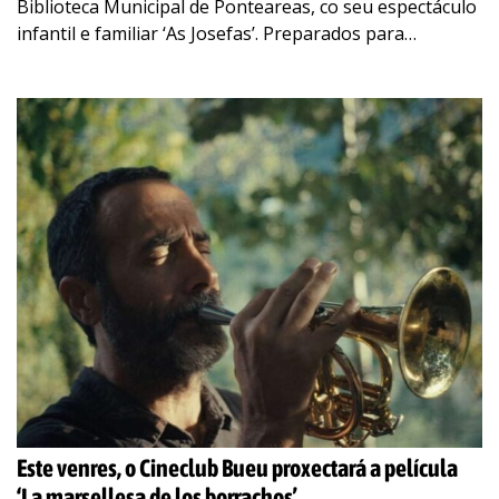
Biblioteca Municipal de Ponteareas, co seu espectáculo
infantil e familiar ‘As Josefas’. Preparados para
concursar no “Galicia, cada día máis linda máis linda”?
Dúas
…
Este venres, o Cineclub Bueu proxectará a película
‘La marsellesa de los borrachos’