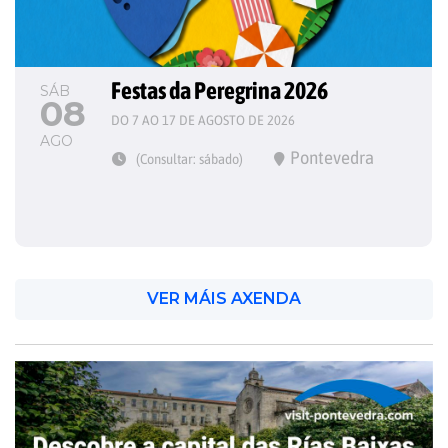
Festas da Peregrina 2026
SÁB
08
DO 7 AO 17 DE AGOSTO DE 2026
AGO
Pontevedra
(Consultar: sábado)
VER MÁIS AXENDA