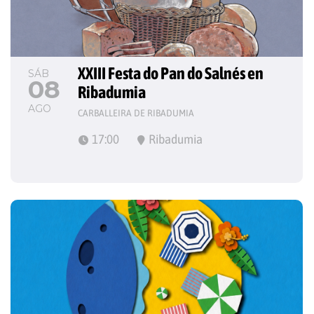
XXIII Festa do Pan do Salnés en 
SÁB
08
Ribadumia
AGO
CARBALLEIRA DE RIBADUMIA
17:00
Ribadumia