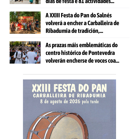
días de festa e 81 actividades
gratuítas
A XXIII Festa do Pan do Salnés
volverá a encher a Carballeira de
Ribadumia de tradición,
gastronomía e actividades para
As prazas máis emblemáticas do
todas as idades
centro histórico de Pontevedra
volverán encherse de voces coa
celebración de 'Aquí Cántase'