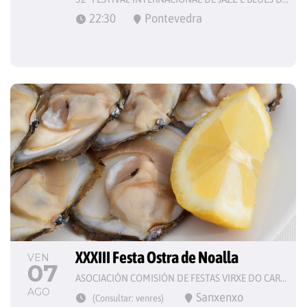
22:30
Pontevedra
XXXIII Festa Ostra de Noalla
VEN
07
ASOCIACIÓN COMISIÓN DE FESTAS VIRXE DO CARME
AGO
Sanxenxo
(Consultar: venres)