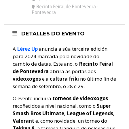
Recinto Feiral de Pontevedra -
Pontevedra
DETALLES DO EVENTO
A
Lérez Up
anuncia a súa terceira edición
para 2024 marcada pola novidade do
cambio de datas. Este ano, o
Recinto Feiral
de Pontevedra
abrirá as portas aos
videoxogos
e a
cultura friki
no último fin de
semana de setembro, o 28 e 29.
O evento incluirá
torneos de videoxogos
recoñecidos a nivel nacional, como o
Super
Smash Bros Ultimate, League of Legends,
Valorant
e, como novidade, un torneo do
Tekken 8,
a famosa franquía de pelexas que