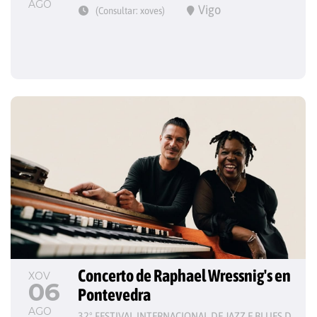
AGO
Vigo
(Consultar: xoves)
Concerto de Raphael Wressnig's en 
XOV
06
Pontevedra
AGO
32º FESTIVAL INTERNACIONAL DE JAZZ E BLUES DE PONTEVEDRA