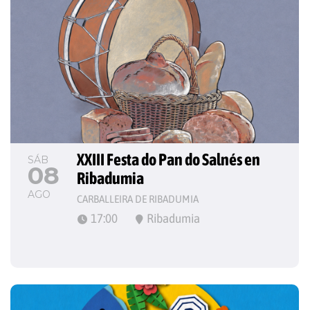
XXIII Festa do Pan do Salnés en 
SÁB
08
Ribadumia
AGO
CARBALLEIRA DE RIBADUMIA
17:00
Ribadumia