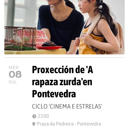
Proxección de 'A
MÉR
08
rapaza zurda'en
XUL
Pontevedra
CICLO 'CINEMA E ESTRELAS'
23:00
Praza da Pedreira - Pontevedra