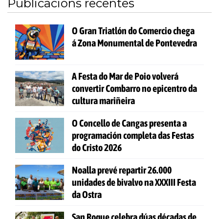
Publicacións recentes
O Gran Triatlón do Comercio chega
á Zona Monumental de Pontevedra
A Festa do Mar de Poio volverá
convertir Combarro no epicentro da
cultura mariñeira
O Concello de Cangas presenta a
programación completa das Festas
do Cristo 2026
Noalla prevé repartir 26.000
unidades de bivalvo na XXXIII Festa
da Ostra
San Roque celebra dúas décadas de