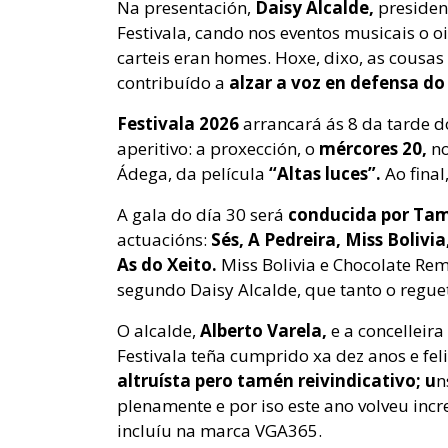
Na presentación,
Daisy Alcalde,
presiden
Festivala, cando nos eventos musicais o o
carteis eran homes. Hoxe, dixo, as cousas
contribuído a
alzar a voz en defensa do
Festivala 2026
arrancará ás 8 da tarde 
aperitivo: a proxección, o
mércores 20,
no
Ádega, da película
“Altas luces”.
Ao fina
A gala do día 30 será
conducida por Ta
actuacións:
Sés, A Pedreira, Miss Boliv
As do Xeito.
Miss Bolivia e Chocolate Re
segundo Daisy Alcalde, que tanto o regu
O alcalde,
Alberto Varela,
e a concelleira
Festivala teña cumprido xa dez anos e fe
altruísta pero tamén reivindicativo; u
n
plenamente e por iso este ano volveu incr
incluíu na marca VGA365.