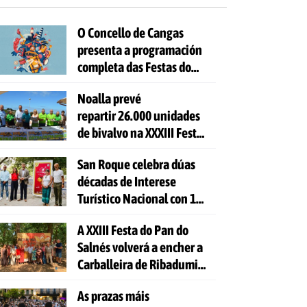
O Concello de Cangas
presenta a programación
completa das Festas do
Cristo 2026
Noalla prevé
repartir 26.000 unidades
de bivalvo na XXXIII Festa
da Ostra
San Roque celebra dúas
décadas de Interese
Turístico Nacional con 10
días de festa e 81
A XXIII Festa do Pan do
actividades gratuítas
Salnés volverá a encher a
Carballeira de Ribadumia
de tradición, gastronomía
As prazas máis
e actividades para todas