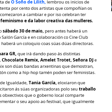
ta de
O Soño de Lilith,
lembrou os inicios de
itenta por cento dos artistas que compoñían os
 comezaron a cambiar e por iso celebran ter
 feminismo e da labor creativa das mulleres.
do
sábado 30 de maio,
pero antes haberá un
 Salón García e en colaboración co Cine Club
l, haberá un coloquio coas súas dúas directoras.
mara GR,
que irá dando paso ás distintas
ia, Chocolate Remix, Amelet Trotet, Señora DJ
e
mix son dúas bandas arxentinas que demostran,
etón como a hip-hop tamén poden ser feministas.
 de Igualdade,
Tania García,
eloxiaron que
licitaron ás súas organizadoras polo seu
traballo
s obxectivos que o goberno local comparte
ementar o seu apoio ao festival, que igualmente