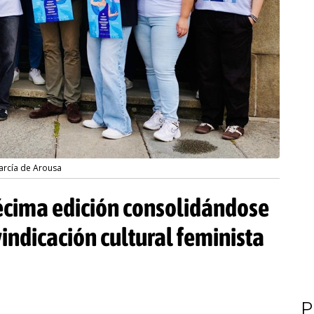
garcía de Arousa
décima edición consolidándose
indicación cultural feminista
P