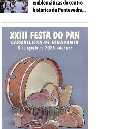
emblemáticas do centro
as idades
histórico de Pontevedra
volverán encherse de
voces coa celebración de
'Aquí Cántase'