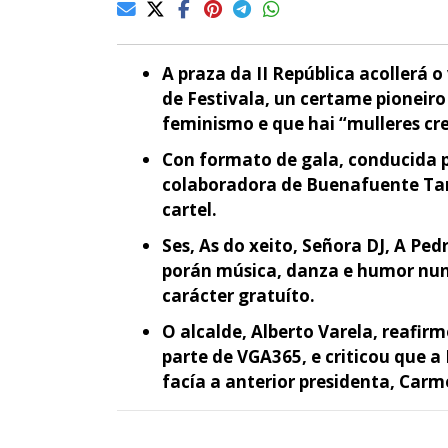
A praza da II República acollerá 
de Festivala, un certame pioneiro 
feminismo e que hai “mulleres cr
Con formato de gala, conducida po
colaboradora de Buenafuente Tam
cartel.
Ses, As do xeito, Señora DJ, A Pe
porán música, danza e humor nun 
carácter gratuíto.
O alcalde, Alberto Varela, reafi
parte de VGA365, e criticou que a
facía a anterior presidenta, Carme