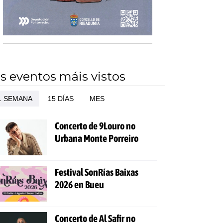
s eventos máis vistos
1 SEMANA
15 DÍAS
MES
Concerto de 9Louro no
Urbana Monte Porreiro
Festival SonRías Baixas
2026 en Bueu
Concerto de Al Safir no