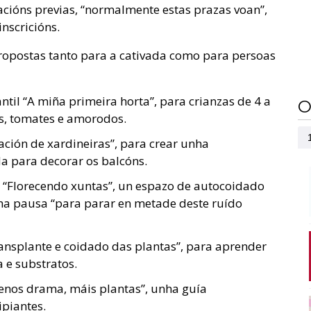
cións previas, “normalmente estas prazas voan”,
nscricións.
propostas tanto para a cativada como para persoas
til “A miña primeira horta”, para crianzas de 4 a
O
, tomates e amorodos.
tación de xardineiras”, para crear unha
a para decorar os balcóns.
l “Florecendo xuntas”, un espazo de autocoidado
ha pausa “para parar en metade deste ruído
ansplante e coidado das plantas”, para aprender
a e substratos.
enos drama, máis plantas”, unha guía
piantes.