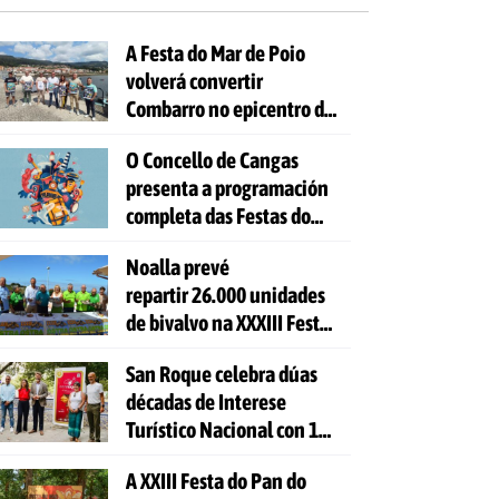
A Festa do Mar de Poio
volverá convertir
Combarro no epicentro da
cultura mariñeira
O Concello de Cangas
presenta a programación
completa das Festas do
Cristo 2026
Noalla prevé
repartir 26.000 unidades
de bivalvo na XXXIII Festa
da Ostra
San Roque celebra dúas
décadas de Interese
Turístico Nacional con 10
días de festa e 81
A XXIII Festa do Pan do
actividades gratuítas