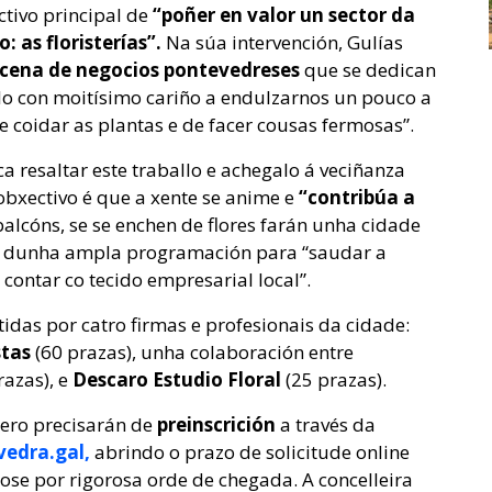
ctivo principal de
“poñer en valor un sector da
 as floristerías”.
Na súa intervención, Gulías
cena de negocios pontevedreses
que se dedican
lo con moitísimo cariño a endulzarnos un pouco a
e coidar as plantas e de facer cousas fermosas”.
 resaltar este traballo e achegalo á veciñanza
obxectivo é que a xente se anime e
“contribúa a
alcóns, se se enchen de flores farán unha cidade
va, dunha ampla programación para “saudar a
contar co tecido empresarial local”.
das por catro firmas e profesionais da cidade:
stas
(60 prazas), unha colaboración entre
razas), e
Descaro Estudio Floral
(25 prazas).
pero precisarán de
preinscrición
a través da
edra.gal,
abrindo o prazo de solicitude online
ose por rigorosa orde de chegada. A concelleira