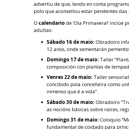
advertiu de que, tendo en conta programa
polo que aconsellou estar pendentes das i
O
calendario
de ‘Ola Primavera!’ inclúe 
adultas:
Sábado 16 de maio:
Obradoiro infan
12 anos, onde sementarán pementos
Domingo 17 de maio:
Taller “Plan
composición con plantas de tempad
Venres 22 de maio:
Taller sensoria
concibido pola concelleira como un
inmenso que é a vida”.
Sábado 30 de maio:
Obradoiro “Tr
as nocións básicas sobre raíces, reg
Domingo 31 de maio:
Coloquio “M
fundamental de coidado para princi