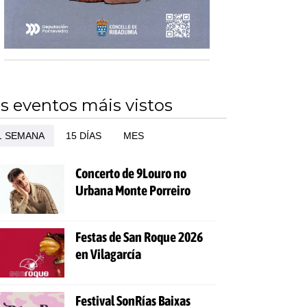
s eventos máis vistos
1 SEMANA
15 DÍAS
MES
Concerto de 9Louro no
Urbana Monte Porreiro
Festas de San Roque 2026
en Vilagarcía
Festival SonRías Baixas