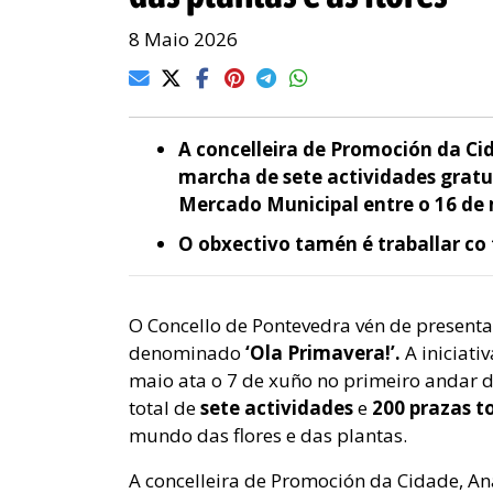
8 Maio 2026
A concelleira de Promoción da Ci
marcha de sete actividades gratu
Mercado Municipal entre o 16 de 
O obxectivo tamén é traballar co 
O
Concello de Pontevedra vén de presen
denominado
‘Ola Primavera!’.
A iniciat
maio ata o 7 de xuño no primeiro andar d
total de
sete actividades
e
200 prazas t
mundo das flores e das plantas.
A concelleira de Promoción da Cidade, An