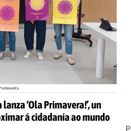
 Pontevedra
 lanza ‘Ola Primavera!’, un
oximar á cidadanía ao mundo
P