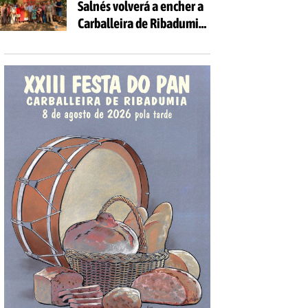
Salnés volverá a encher a
Carballeira de Ribadumia
de tradición, gastronomía
e actividades para todas
as idades