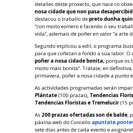
detalles deste proxecto, que nace co obxe
nosa cidade que non pasa desapercibido:
destacou o traballo de
preto dunha quin
“con moito esmero e facendo o seu trabal
vida”, ademais de poñer en valor “a arte d
Segundo explicou a edil, o programa busca
para que coñezan a fondo a súa labor. O 
poñer a nosa cidade bonita,
porque os b
moito máis bonita”. Trátase, en definiti
primavera, poñer a nosa cidade a punto e 
As actividades programadas serán imparti
Plántate
(100 prazas),
Tendencias Flori
Tendencias Floristas e Tremelucir
(15 p
As
200 prazas ofertadas son de balde
, 
páxina web do Concello
apuntate.pontev
sete días antes de cada evento e asignánd