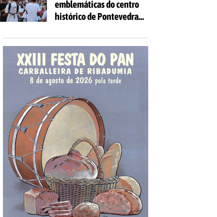
emblemáticas do centro
as idades
histórico de Pontevedra
volverán encherse de
voces coa celebración de
'Aquí Cántase'