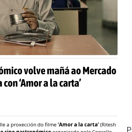
onómico volve mañá ao Mercado
con ‘Amor a la carta’
le a proxección do filme
‘Amor a la carta’
(Ritesh
P
de cine gastronómico
organizado polo Concello