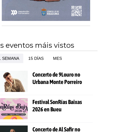
s eventos máis vistos
1 SEMANA
15 DÍAS
MES
Concerto de 9Louro no
Urbana Monte Porreiro
Festival SonRías Baixas
2026 en Bueu
Concerto de Al Safir no