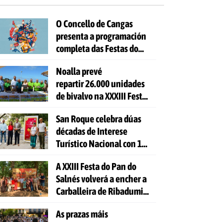
O Concello de Cangas
presenta a programación
completa das Festas do
Cristo 2026
Noalla prevé
repartir 26.000 unidades
de bivalvo na XXXIII Festa
da Ostra
San Roque celebra dúas
décadas de Interese
Turístico Nacional con 10
días de festa e 81
A XXIII Festa do Pan do
actividades gratuítas
Salnés volverá a encher a
Carballeira de Ribadumia
de tradición, gastronomía
As prazas máis
e actividades para todas