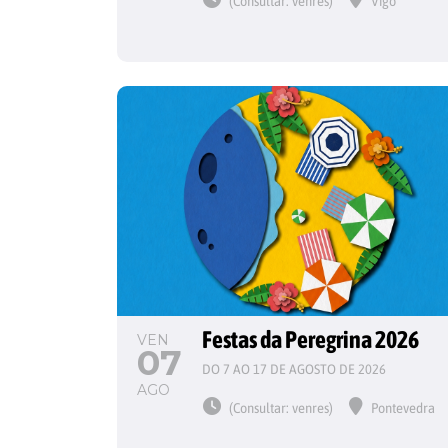
(Consultar: venres)
Vigo
Festas da Peregrina 2026
VEN
07
DO 7 AO 17 DE AGOSTO DE 2026
AGO
(Consultar: venres)
Pontevedra