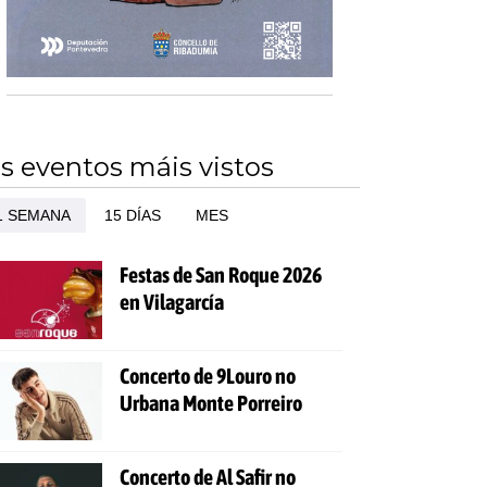
s eventos máis vistos
1 SEMANA
15 DÍAS
MES
Festas de San Roque 2026
en Vilagarcía
Concerto de 9Louro no
Urbana Monte Porreiro
Concerto de Al Safir no