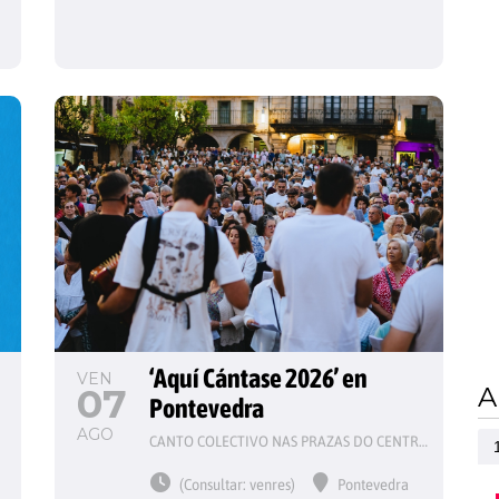
‘Aquí Cántase 2026’ en 
VEN
07
A
Pontevedra
AGO
CANTO COLECTIVO NAS PRAZAS DO CENTRO HISTÓRICO
(Consultar: venres)
Pontevedra