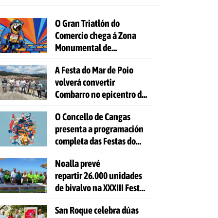
O Gran Triatlón do
Comercio chega á Zona
Monumental de
Pontevedra
A Festa do Mar de Poio
volverá convertir
Combarro no epicentro da
cultura mariñeira
O Concello de Cangas
presenta a programación
completa das Festas do
Cristo 2026
Noalla prevé
repartir 26.000 unidades
de bivalvo na XXXIII Festa
da Ostra
San Roque celebra dúas