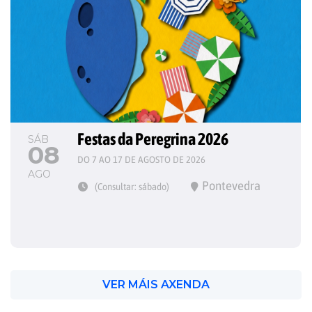
Festas da Peregrina 2026
SÁB
08
DO 7 AO 17 DE AGOSTO DE 2026
AGO
Pontevedra
(Consultar: sábado)
VER MÁIS AXENDA