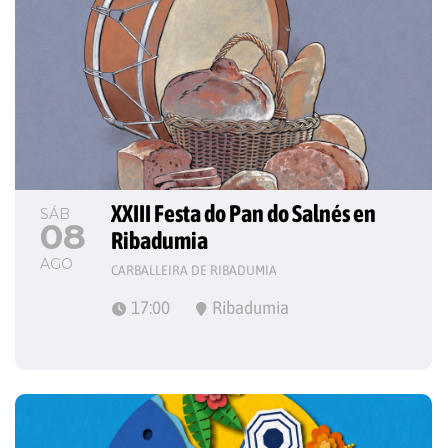
XXIII Festa do Pan do Salnés en 
SÁB
08
Ribadumia
AGO
CARBALLEIRA DE RIBADUMIA
17:00
Ribadumia