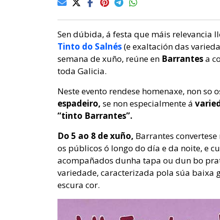
Sen dúbida, á festa que máis relevancia ll
Tinto do Salnés
(e exaltación das varied
semana de xuño, reúne en
Barrantes
a c
toda Galicia.
Neste evento rendese homenaxe, non so os
espadeiro,
se non especialmente á
varie
“tinto Barrantes”.
Do 5 ao 8 de xuño,
Barrantes convertese 
os públicos ó longo do día e da noite, e 
acompañados dunha tapa ou dun bo prato 
variedade, caracterizada pola súa baixa 
escura cor.