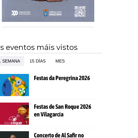
s eventos máis vistos
1 SEMANA
15 DÍAS
MES
Festas da Peregrina 2026
Festas de San Roque 2026
en Vilagarcía
Concerto de Al Safir no