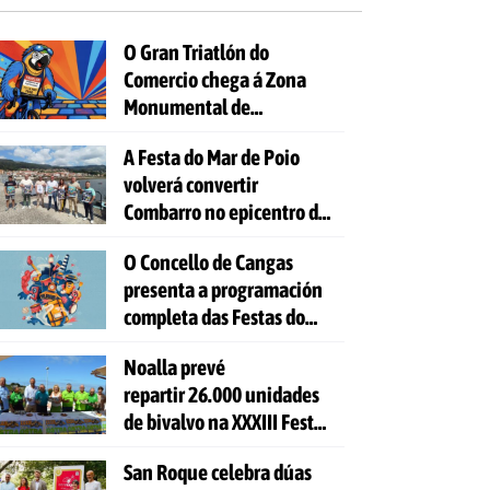
O Gran Triatlón do
Comercio chega á Zona
Monumental de
Pontevedra
A Festa do Mar de Poio
volverá convertir
Combarro no epicentro da
cultura mariñeira
O Concello de Cangas
presenta a programación
completa das Festas do
Cristo 2026
Noalla prevé
repartir 26.000 unidades
de bivalvo na XXXIII Festa
da Ostra
San Roque celebra dúas