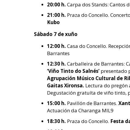
20:00 h.
Carpa dos Stands: Cantos 
21:00 h.
Praza do Concello. Concert
Kubo
Sábado 7 de xuño
12:00 h.
Casa do Concello. Recepción
Barrantes
12:30 h.
Carballeira de Barrantes: C
‘Viño Tinto do Salnés’
presentado 
Agrupación Músico Cultural de R
Gaitas Xironsa.
Lectura do pregón 
Degustación gratuíta de viño tinto, 
15:00 h.
Pavillón de Barrantes.
Xant
Actuación da Charanga MIL9
18:30 h.
Praza do Concello.
Festa d