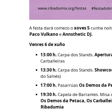
A festa dará comezo o
xoves 5
cunha noit
Paco Vulkano
e
Annsthetic DJ.
Venres 6 de xuño
13:00 h.
Carpa dos Stands.
Apertura
Carballeiras
13:30 h.
Carpa dos Stands.
Showco
do Salnés)
17:00 h.
Pasarrúas
Os Demos da P
19:30 h.
Capela de Barrantes. Misa 
Os Demos da Petaca, Os Carballe
Ribadumia