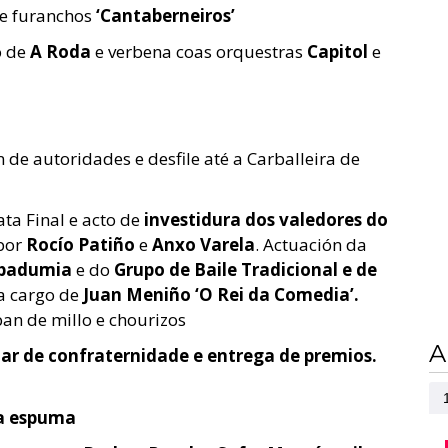
de furanchos
‘Cantaberneiros’
o de
A Roda
e verbena coas orquestras
Capitol
e
 de autoridades e desfile até a Carballeira de
ata Final e acto de
investidura dos valedores do
por
Rocío Patiño
e
Anxo Varela
. Actuación da
ibadumia
e do
Grupo de Baile Tradicional e de
a cargo de
Juan Meniño ‘O Rei da Comedia’.
pan de millo e chourizos
A
ar de confraternidade e entrega de premios.
a espuma