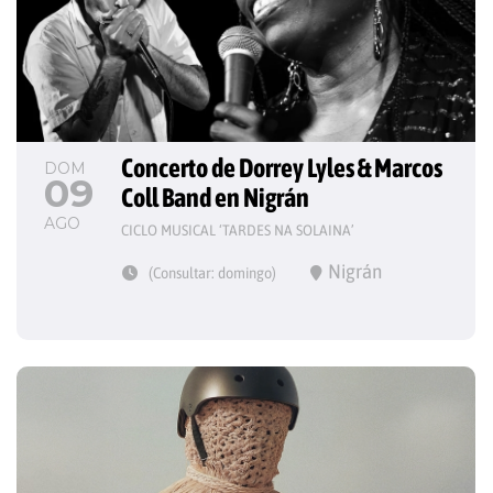
Concerto de Dorrey Lyles & Marcos 
DOM
09
Coll Band en Nigrán
AGO
CICLO MUSICAL ‘TARDES NA SOLAINA’
Nigrán
(Consultar: domingo)