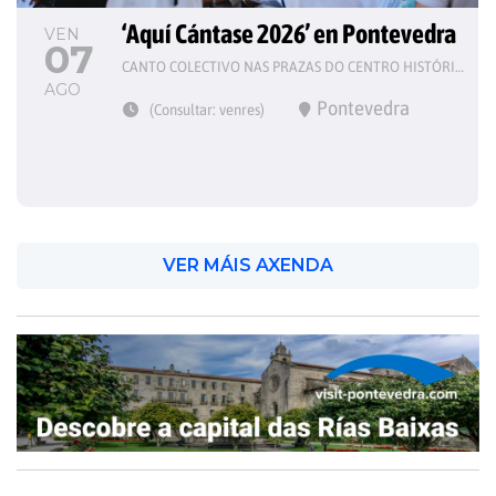
‘Aquí Cántase 2026’ en Pontevedra
VEN
07
CANTO COLECTIVO NAS PRAZAS DO CENTRO HISTÓRICO
AGO
Pontevedra
(Consultar: venres)
VER MÁIS AXENDA