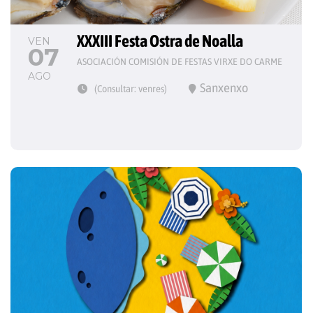
XXXIII Festa Ostra de Noalla
VEN
07
ASOCIACIÓN COMISIÓN DE FESTAS VIRXE DO CARME
AGO
Sanxenxo
(Consultar: venres)