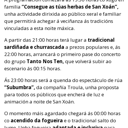
familia
“Consegue as túas herbas de San Xoán”,
unha actividade dirixida ao público xeral e familiar
que permitirá achegar á veciñanza ás tradicións
vinculadas a esta noite máxica.
A partir das 21:00 horas terá lugar a
tradicional
sardiñada e churrascada
a prezos populares e, ás
22:00 horas, arrancará o primeiro pase do concerto
do grupo
Tanto Nos Ten,
que volverá subir ao
escenario ás 00:15 horas.
Ás 23:00 horas será a quenda do espectáculo de rúa
“Subumbra”,
da compañía Troula, unha proposta
para todos os públicos que encherá de luz e
animación a noite de San Xoán.
O momento máis agardado chegará ás 00:00 horas
co
acendido da fogueira
e o tradicional salto do
lume. Unha fogueira
adaptada e inclusiva
para