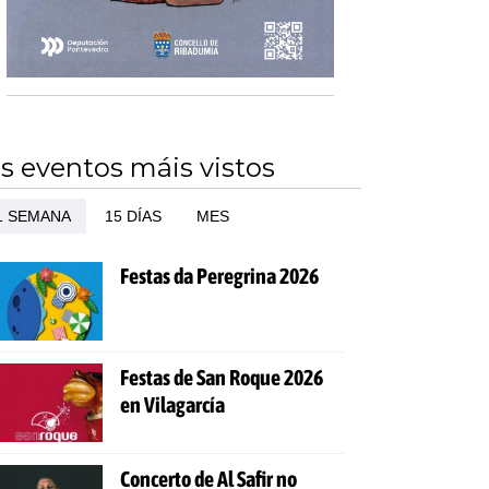
s eventos máis vistos
1 SEMANA
15 DÍAS
MES
Festas da Peregrina 2026
Festas de San Roque 2026
en Vilagarcía
Concerto de Al Safir no