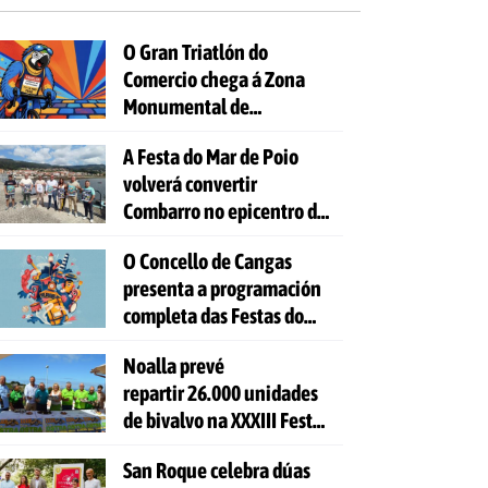
O Gran Triatlón do
Comercio chega á Zona
Monumental de
Pontevedra
A Festa do Mar de Poio
volverá convertir
Combarro no epicentro da
cultura mariñeira
O Concello de Cangas
presenta a programación
completa das Festas do
Cristo 2026
Noalla prevé
repartir 26.000 unidades
de bivalvo na XXXIII Festa
da Ostra
San Roque celebra dúas