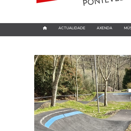
ACTUALIDADE
AXENDA
MÚS