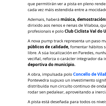
que permitirán ver a pista en pleno rende
cada vez máis estendida entre a mocidad
Ademais, haberá
música, demostracións
dirixido aos nenos e nenas de Vilaboa, q
profesionais e polo
Club Ciclista Val do U
A nova pump track representa un paso má
públicos de calidade,
fomentar hábitos sa
libre. A súa localización en Paredes, nu
veciñal, reforza o carácter integrador da 
deportiva do municipio.
A obra, impulsada polo
Concello de Vil
Pontevedra supuxo un investimento signif
distribuída nun circuíto continuo de ond
rodar sen pedalear, aproveitando a inerc
A pista está deseñada para todos os nivei