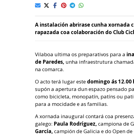
A instalación abrirase cunha xornada c
rapazada coa colaboración do Club Cicli
Vilaboa ultima os preparativos para a
in
de Paredes,
unha infraestrutura chamada 
na comarca.
O acto terá lugar este
domingo ás 12.00 
supón a apertura dun espazo pensado par
como bicicleta, monopatín, patíns ou pat
para a mocidade e as familias.
A xornada inaugural contará coa presenz
galego:
Paula Rodríguez,
campiona de Ga
García,
campión de Galicia e do Open de