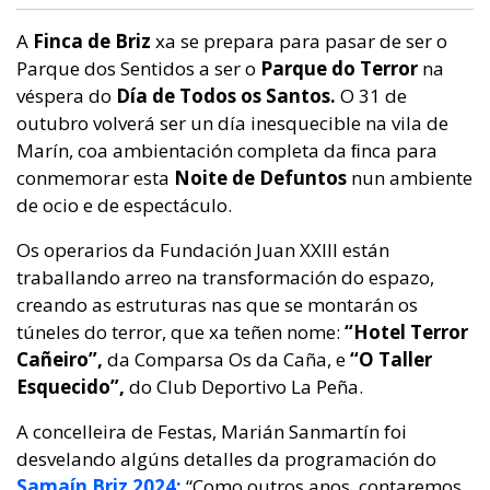
A
Finca de Briz
xa se prepara para pasar de ser o
Parque dos Sentidos a ser o
Parque do Terror
na
véspera do
Día de Todos os Santos.
O 31 de
outubro volverá ser un día inesquecible na vila de
Marín, coa ambientación completa da ﬁnca para
conmemorar esta
Noite de Defuntos
nun ambiente
de ocio e de espectáculo.
Os operarios da Fundación Juan XXIII están
traballando arreo na transformación do espazo,
creando as estruturas nas que se montarán os
túneles do terror, que xa teñen nome:
“Hotel Terror
Cañeiro”,
da Comparsa Os da Caña, e
“O Taller
Esquecido”,
do Club Deportivo La Peña.
A concelleira de Festas, Marián Sanmartín foi
desvelando algúns detalles da programación do
Samaín Briz 2024:
“Como outros anos, contaremos