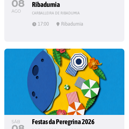
08
Ribadumia
AGO
CARBALLEIRA DE RIBADUMIA
17:00
Ribadumia
Festas da Peregrina 2026
SÁB
08