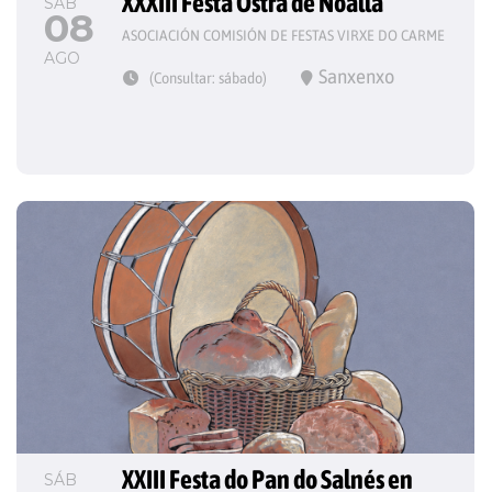
XXXIII Festa Ostra de Noalla
SÁB
08
ASOCIACIÓN COMISIÓN DE FESTAS VIRXE DO CARME
AGO
Sanxenxo
(Consultar: sábado)
XXIII Festa do Pan do Salnés en 
SÁB