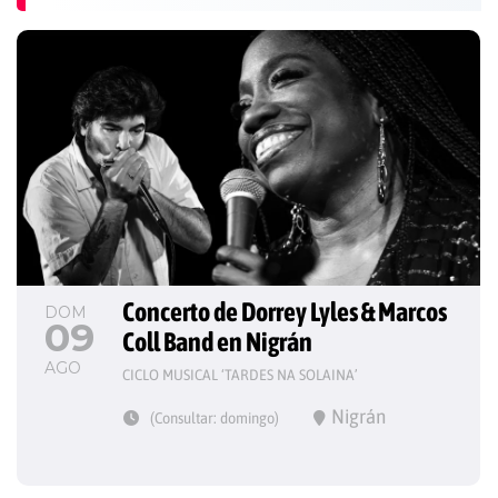
Concerto de Dorrey Lyles & Marcos 
DOM
09
Coll Band en Nigrán
AGO
CICLO MUSICAL ‘TARDES NA SOLAINA’
Nigrán
(Consultar: domingo)