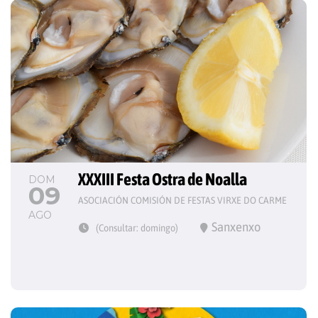
XXXIII Festa Ostra de Noalla
DOM
09
ASOCIACIÓN COMISIÓN DE FESTAS VIRXE DO CARME
AGO
Sanxenxo
(Consultar: domingo)