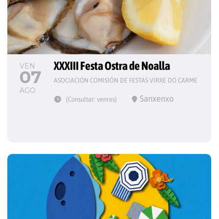
XXXIII Festa Ostra de Noalla
VEN
07
ASOCIACIÓN COMISIÓN DE FESTAS VIRXE DO CARME
AGO
Sanxenxo
(Consultar: venres)