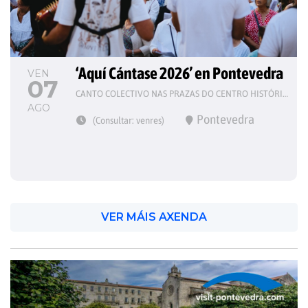
‘Aquí Cántase 2026’ en Pontevedra
VEN
07
CANTO COLECTIVO NAS PRAZAS DO CENTRO HISTÓRICO
AGO
Pontevedra
(Consultar: venres)
VER MÁIS AXENDA